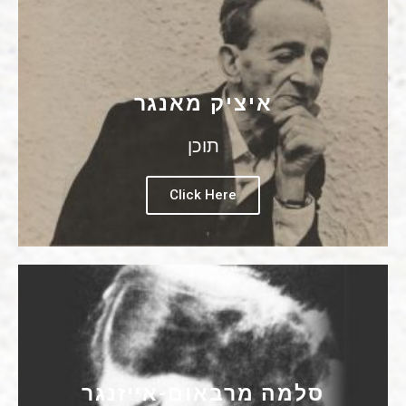
איציק מאנגר
תוכן
Click Here
סלמה מרבאום-אייזנגר