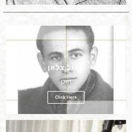
פאול צלאן
תוכן
Click Here