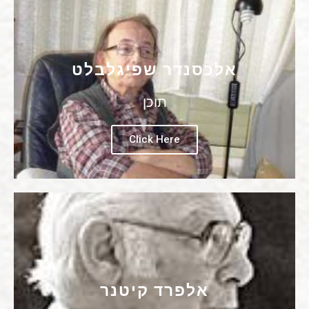
אלכסנדר שפיגלבלט
תוכן
Click Here
אלפרד קיטנר