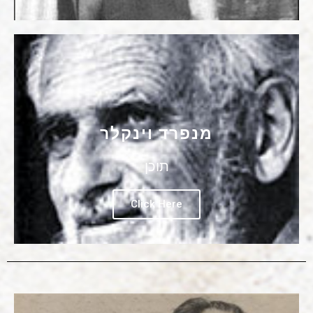
מנפרד וינקלר
תוכן
Click Here