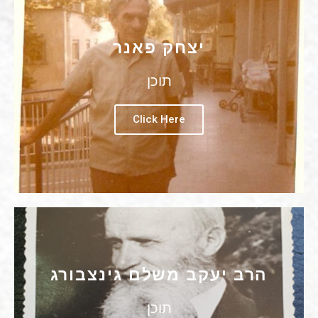
יצחק פאנר
תוכן
Click Here
הרב יעקב משלם גינצבורג
תוכן