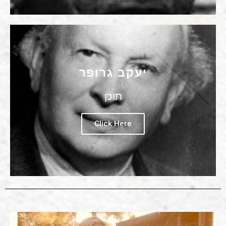
יעקב גרופר
תוכן
Click Here