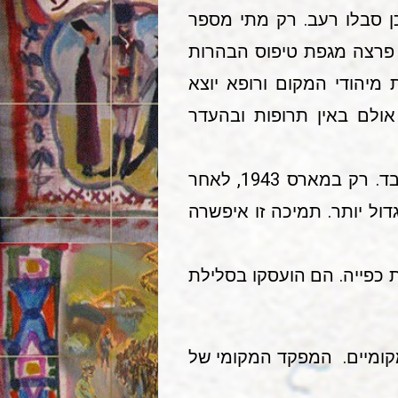
ן סבלו רעב. רק מתי מספר
פרנסו מעבודה אצל האיכרים או עסקו במקצועם. בחודשים נובמבר-דצמבר 1941 פרצה מגפת טיפוס הבהרות
מיהודי המקום ורופא יוצא
ולם באין תרופות ובהעדר
בספטמבר 1942 החל להגיע סיוע מוועדת העזרה בבוקארשט, אך במידה מועטת בלבד. רק במארס 1943, לאחר
ול יותר. תמיכה זו איפשרה
ת כפייה. הם הועסקו בסלילת
 מקומיים. המפקד המקומי של