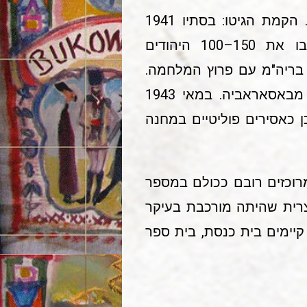
ידי הצבא הגרמני-רומני : 26 ביולי 1941. הקמת הגיטו: בסתיו 1941
הקימו השלטונות הרומניים גיטו באולגופול וריכזו בו את 150–100 היהודים
ז בריה"מ עם פרוץ המלחמה.
לגיטו זה הובאו בספטמבר אותה שנה כמה מאות יהודים מבאסאראביה. במאי 1943
ם שהוחזקו קודם לכן כאסירים פוליטיים במחנה
מרוכזים רובם ככולם במספר
צרית שהיתה מורכבת בעיקר
 קיימים בית כנסת, בית ספר