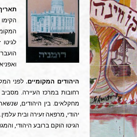
תאריך
המקומי
ואפניארקה (,
היהודים המקומיים.
לפני המלח
רחובות במרכז העיירה. מסביב
מחקלאים. בין היהודים, שנשארו
יהודי, מרפאה זעירה ובית עלמין.
הגיטו הוקם ברובע היהודי, והמג