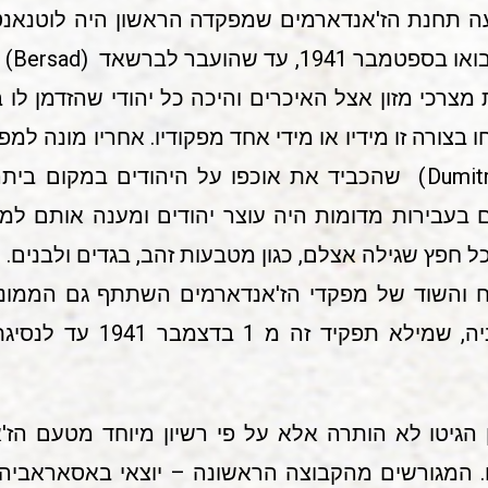
מצרכי מזון אצל האיכרים והיכה כל יהודי שהזדמן לו ב
 בצורה זו מידיו או מידי אחד מפקודיו. אחריו מונה ל
סמל, מיהייל דומיטרסקו (Dumitrescu) שהכביד את אוכפו על היהוד
 בעבירות מדומות היה עוצר יהודים ומענה אותם למ
 חפץ שגילה אצלם, כגון מטבעות זהב, בגדים ולבנים.
ח והשוד של מפקדי הז'אנדארמים השתתף גם הממונה 
Hatieganu)), יליד טראנסילוו
 הגיטו לא הותרה אלא על פי רשיון מיוחד מטעם הז'אנ
. המגורשים מהקבוצה הראשונה – יוצאי באסאראביה –