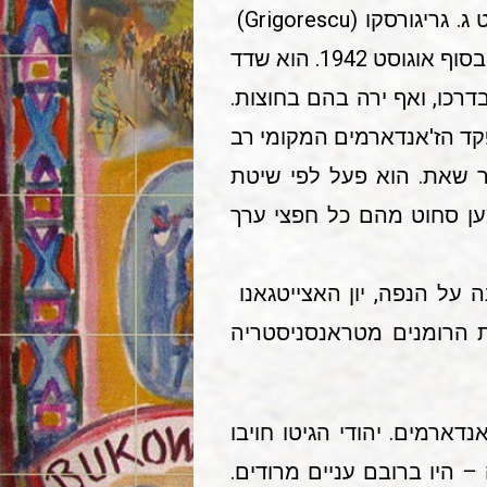
. בעיירה נקבעה תחנת הז'אנדארמים שמפקדה הראשון היה לוטנאנט ג. גריגורסקו (Grigorescu)
איש זה הציק ליהודי הגיטו מיום בואו בספטמבר 1941, עד שהועבר לברשאד (Bersad) בסוף אוגוסט 1942. הוא שדד
דרכו, ואף ירה בהם בחוצות.
מפקד הז'אנדארמים המקומי רב
ים במקום ביתר שאת. הוא פעל לפי שיטת
ען סחוט מהם כל חפצי ערך
על הנפה, יון האצייטגאנו
אניה, שמילא תפקיד זה מ 1 בדצמבר 1941 עד לנסיגת הרומנים מטראנסניסטריה
דארמים. יהודי הגיטו חויבו
 היו ברובם עניים מרודים.