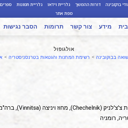
די בוקובינה
דורות ההמשך
גלריית וידאו
גלריית תמונות
ספרים 
מפת אתר
בית
מידע
צור קשר
תרומות
הסבר נגישות
אולגופול
ואה בבוקובינה
>
רשימת המחנות והגטאות בטרנסניסטריה
>
או
Vinnits), ברה"מ/אוקראינה
יה, רומניה