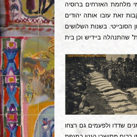
ים – כשליש תושביה. בימי מלחמת האזרחים ברוסיה
יניות, ובעקבות זאת עזבו אותה יהודים
 הסובייטי. בשנות השלושים
ת" שהתנהלה ביידיש וכן בית
נים שדדו ולפעמים גם רצחו
. רבים מהיהודים, ובעיקר הפליטים, סבלו מרעב. בנובמבר-דצמבר 1941 מתו רבים מתושבי הגטו במגפת