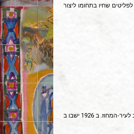
לפליטים שחיו בתחומו ליצור
אולגופול (Olgopol) עיירה במחוז באלטה 27 ק"מ מצפון-מערב לעיר-המחוז. ב 1926 ישבו ב