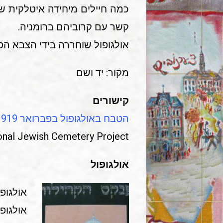
כמה חיילים מיחידה איטלקית שה
קשר עם קרוביהם ברומניה.
אולגופול שוחררה בידי הצבא הסובייטי ב-22
מקור: יד ושם
קישורים
הטבח באולגופול בפברואר 1919
onal Jewish Cemetery Project
אולגופול
אולגופול 1,660 יהודים שהיוו 76.4% מכ