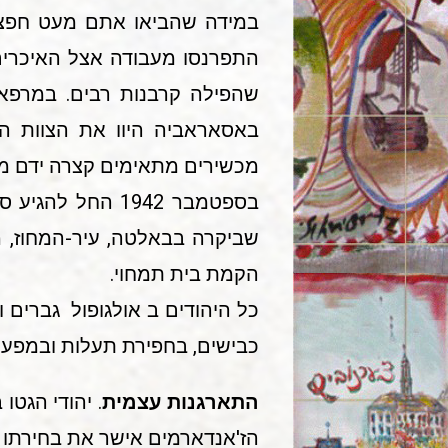
במידה שהביאו אתם מעט חפצים
שהפילה קרבנות רבים. במרפאה
באסאראביה היוו את הצוות ה
מכשירים מתאימים קצרה ידם מהו
שביקרה בבאלטה, עיר-המחוז, מ
הקמת בית תמחוי.
כל היהודים ב אולגופול גברים ו
כבישים, בחפירת תעלות ובמפעלי
התארגנות עצמית
. יהודי הגט
הז'אנדארמים אישר את בחירתו 