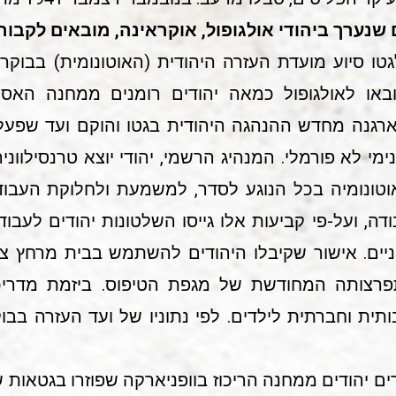
שנערך ביהודי אולגופול, אוקראינה, מובאים לקבור
י לעניים. במאי 1943 הובאו לאולגופול כמאה יהודים רומנים ממחנ
ת זאת התארגנה מחדש ההנהגה היהודית בגטו והוקם ועד ש
ימי לא פורמלי. המנהיג הרשמי, יהודי יוצא טרנסילוונ
אוטונומיה בכל הנוגע לסדר, למשמעת ולחלוקת העבוד
ה, ועל-פי קביעות אלו גייסו השלטונות יהודים לעבו
יים. אישור שקיבלו היהודים להשתמש בבית מרחץ צי
תפרצותה המחודשת של מגפת הטיפוס. ביזמת מדריכי
 יהודים ממחנה הריכוז בוופניארקה שפוזרו בגטאות שונ