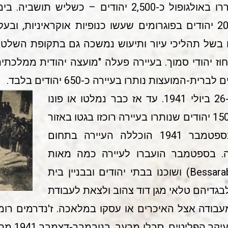
בתחילת המאה העשרים התגוררו באולגופול כ-2,500 יהוד
(1920-1918) נרצחו בעיירה כ-20 יהודים בפוגרומים שעשו כנופיות אוקרא
בשל תהליכי עיור ותיעוש נמשכה גם בתקופת השלטון
חוז יהודי סמוך. בעיירה פעלה "מועצה יהודית ממלכתי
המועצות נותרו בעיירה כ-650 יהודים בלבד.
הגרמנים כבשו את אולגופול ב-26 ביולי 1941. עד אז כבר נמלטו או פונו
מזרחה מרבית היהודים. כ-150-100 יהודים שנותרו בעיירה רוכזו בגטו באזור
המגורים של היהודים. ב-1 בספטמבר 1941 הוכללה העיירה בתחום
ה. בספטמבר הועברו לעיירה כמה מאות
מגורשים יהודים מבסרביה (Bessarabia) ושוכנו בבתי יהודים ובבניין בית
לבגדיהם טלאי מגן דוד צהוב ולצאת לעבודת
בודה אצל האיכרים או עסקו במלאכה. ז'נדרמים רומ
יהודים בגטו