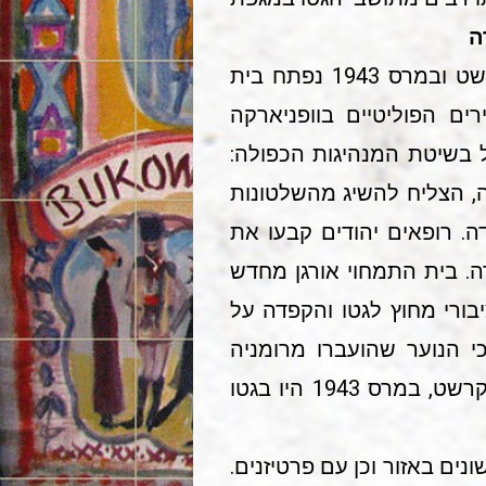
ה
בספטמבר 1942 החל להגיע לגטו סיוע מועדת העזרה היהודית (האוטונומית) בבוקרשט ובמרס 1943 נפתח בית
ה האסירים הפוליטיים בוופניארקה
פעל בשיטת המנהיגות הכפולה:
יה, הצליח להשיג מהשלטונות
ה. רופאים יהודים קבעו את
דה. בית התמחוי אורגן מחדש
בורי מחוץ לגטו והקפדה על
 הנוער שהועברו מרומניה
התארגנה בגטו גם פעילות תרבותית וחברתית לילדים. לפי נתוניו של ועד העזרה בבוקרשט, במרס 1943 היו בגטו
ים באזור וכן עם פרטיזנים.