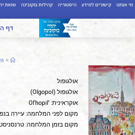
מי אנחנו
קישורים למידע
היסטוריה
קהילות בוקובינה
שואת יהו
דף ה
>
הש
אולגופול
אולגופול (Olgopol)
אוקראינית: 'Ol’hopil
מקום לפני המלחמה: עיירה בנפת צ'צ'לניק (Chechelnik), מחוז ויניצה (a
מקום בזמן המלחמה: טרנסניסטר