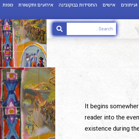
ועיתונים
אישים
החסידות בבוקובינה
אירועים ותקשורת
מפות
It begins somewher
reader into the even
existence during th