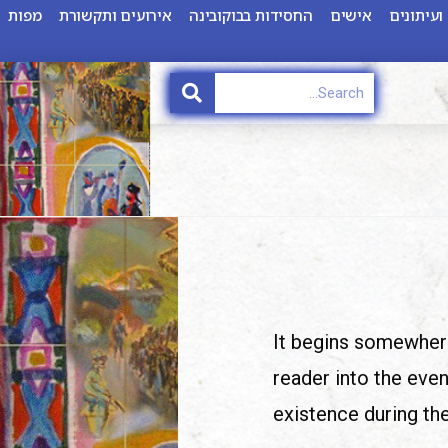
ועיתונים
אישים
החסידות בבוקובינה
אירועים ותקשורת
מפות
It begins somewher
reader into the even
existence during th