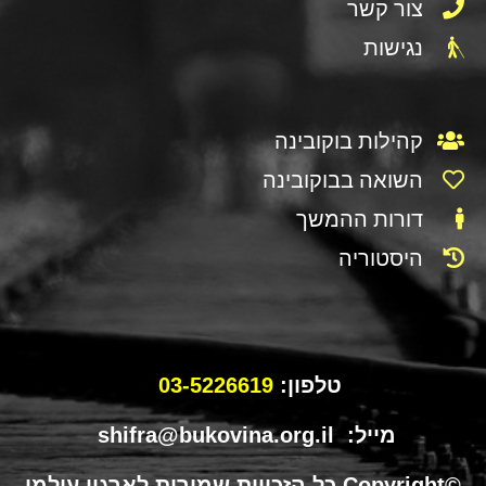
צור קשר
נגישות
קהילות בוקובינה
השואה בבוקובינה
דורות ההמשך
היסטוריה
טלפון:
03-5226619
מייל: shifra@bukovina.org.il
©Copyright כל הזכויות שמורות לארגון עולמי