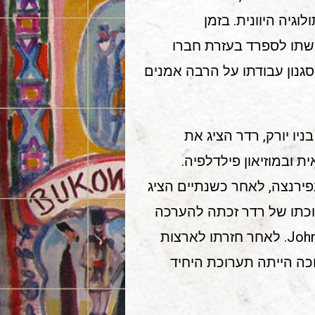
גיה היוונית. בזמן
אשתו לספרד בעזרת חברו
גנון עבודתו על הרבה אמנים
 בניו יורק, רדר הציג את
ית ובמוזיאון פילדלפיה.
א ובפירנצה, לאחר כשנתיים הציג
רוכתו של רדר זכתה להערכה
רבה והתייחסות של חוקר האומנות הנודע John Rewald. לאחר חזרתו לארצות
וכה הייתה תערוכת היחיד