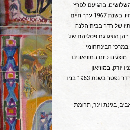
 השלושים. בהגיעם לפריז
השמידו הנאצים את הסטודיו של רדר על כל עבודותיו. בשנת 1967 ערך חיים
ותיו של רדר בבית הלנה
בהן הוצגו גם פסליהם של
 במרכז הבינתחומי
מוצגים כיום במוזיאונים
 יורק, במוזיאון
ישראל בירושלים, במוזיאון תל אביב לאומנות ועוד. רדר נפטר בשנת 1963 בניו
דה" (1959) הוצב בתל אביב, בגינת וינר, תרומת