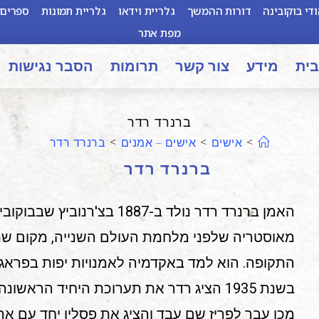
די בוקובינה
דורות ההמשך
גלריית וידאו
גלריית תמונות
ספרים 
מפת אתר
בית
מידע
צור קשר
תרומות
הסבר נגישות
ברנרד רדר​
>
אישים
>
אישים – אמנים
>
ברנרד רדר​
ברנרד רדר​
האמן ברנרד רדר נולד ב-1887 בצ'רנו
מאוסטריה שלפני מלחמת העולם השנייה, מקום שנ
התקופה. הוא למד באקדמיה לאמנויות יפות בפראג
בשנת 1935 הציג רדר את תערוכת היחיד הראש
מכן עבר לפריז שם עבד והציג את פסליו יחד עם ארי