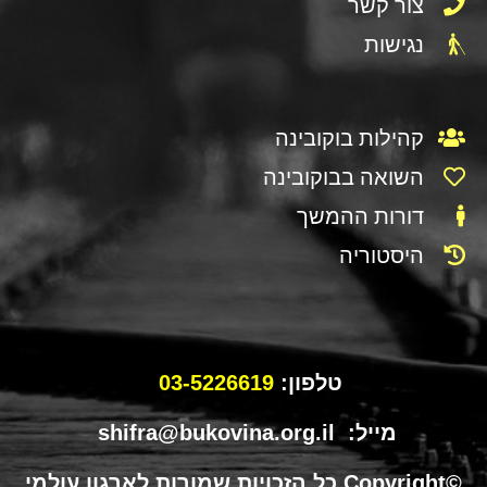
צור קשר
נגישות
קהילות בוקובינה
השואה בבוקובינה
דורות ההמשך
היסטוריה
טלפון:
03-5226619
מייל: shifra@bukovina.org.il
©Copyright כל הזכויות שמורות לארגון עולמי