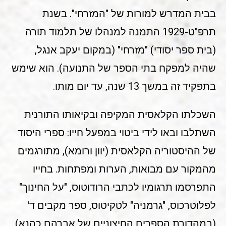
בבית המדרש למורות של "המזרחי". בשנת
תרפ"ט-1929 התמנה למנהלו של תלמוד תורה
(בית ספר יסודי) "מזרחי" (במקום יעקב אנגל,
שהיה למפקח בתי הספר של התנועה). הוא שימש
בתפקיד זה במשך 13 שנה, עד יום מותו.
השכלתו הקלאסית המקיפה ובקיאותו התורנית
השתלבו ובאו לידי ביטוי במפעל חייו: ספרי היסוד
של ההיסטוריה הקלאסית (יוון ורומא), מתורגמים
מהמקור עם מבואות, הערות ומפתחות. בחייו
התפרסמו תרגומיו לכתבי הרודוטוס, "על החינוך"
לפלוטרכוס, "גרמניה" לטקיטוס, ספר מקבים ד'
(במהדורת הספרים החיצוניים של אברהם כהנא)