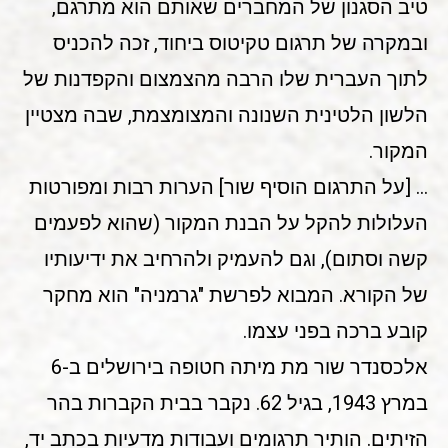
טיב הסגנון של המחברים שאותם הוא מתרגם,
ובמקרה של תרגום טקיטוס ביחוד, זכה להכניס
לתוך העברית שלו הרבה מהצמצום והקפדנות של
הלשון הלטינית השנונה והמצומצמת, שבה מצטיין
המקור.
… [על התרגום הוסיף שור] הערות רבות ומפורטות
העלולות להקל על הבנת המקור (שהוא לפעמים
קשה וסתום), וגם להעמיק ולהרחיב את ידיעותיו
של הקורא. המבוא לפרשת "גרמניה" הוא מחקר
קובע ברכה בפני עצמו.
אלכסנדר שור מת מיתה חטופה בירושלים ב-6
במרץ 1943, בגיל 62. נקבר בבית הקברות בהר
הזיתים. הותיר תרגומים ועבודות מדעיות בכתב יד,