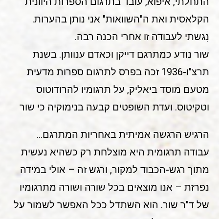
התחלתי, איפוא, עובד בתרגום הספרות היוונית
הקלאסית ואת ה"השוואות" אני נותן בהערות.
נִגשתי לעבודה זו אחרי הכנה רבה.
שור נודע כמתרגם דייקן וכאדם ענוותן. בשנת
תרצ"ו-1936 זכה בפרס לתרגום ספרות מדעית
מטעם מוסד ביאליק, על תרגומיו להרודוטוס
וטקיטוס. ועדת השופטים קבעה בנימוקיה כי שור
הרגיש הרגשה אמיתית באחריות המתרגם…
עבודה תרגומית היא מוצלחת רק כשהיא נעשית
מתוך רגש-הכבוד למקור, ורגש זה – אולי במידה
נפרזת – אנו מוצאים בכל שורה ושורה מתרגומיו
של ד"ר שור. הוא השתדל ככל האפשר לשמור על