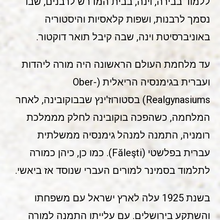
ללמוד בבירה, וינה, בבית המדרש לרבנים, שבו
נסמך לרבנות, ושפות קלאסיות והיסטוריה
באוניברסיטת וינה, שבה קיבל תואר דוקטור.
עד מלחמת העולם הראשונה היה מורה ליהדות
ועברית בגימנסיה הריאלית (Ober-
Realgynasiums) בסטורוז'ינץ שבבוקובינה, לאחר
המלחמה, כשהפכה בוקובינה לחלק מממלכת
רומניה, התמנה למנהל גימנסיה ממשלתית
עברית בפלשטי (Făleşti). כמו כן, כיהן כמורה
לתלמוד בסמינר למורים העברי שנוסד אז ביאשי.
בשנת 1925 עלה לארץ ישראל עם משפחתו
והשתקע בירושלים. עם עלייתו התמנה למורה