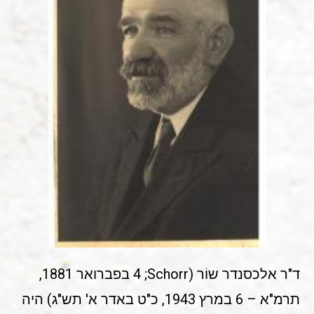
ד"ר אלכסנדר שוֹר (Schorr;‏ 4 בפברואר 1881,
תרמ"א – 6 במרץ 1943, כ"ט באדר א' תש"ג) היה