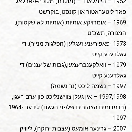
1952 – היימלאנד – (מולדת) מלוכה-פארלאג
פאר ליטעראטור און קונסט, בוקרשט
1969 – אומרויקע אותיות (אותיות לא שקטות),
המנורה, תשכ"ט
1973 -פאפירענע זעגלען (הפלגות מנייר), די
גאלדענע קייט
1979 – וואלקענברעמען,(גבות של עננים) די
גאלדענע קייט
1997 – נשמה ליכט (נר נשמה)
1997,1998 – אין געלן צווישנליכט פון ערב-רעגן,
(בדמדומים הצהובים שלפני הגשם) לידער 1964-
1997
2007 – גרינער אומעט (עצבות ירוקה), ליוויק