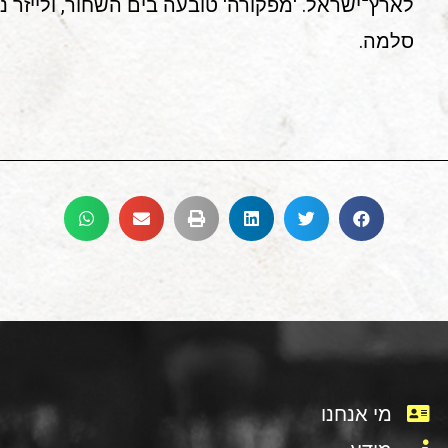
לארץ־ישראל. 'מפקורה' טובעה בים השחור, ולייזר
סלמה.
מי אנחנו