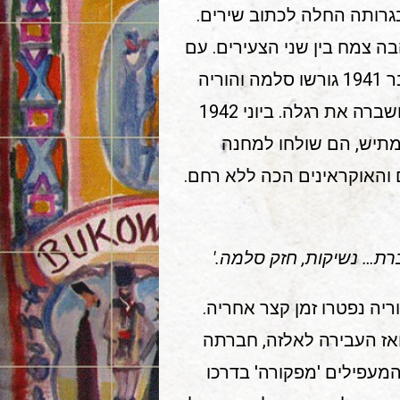
ביץ', בוקובינה ב־1924. עם התבגרותה החלה לכתוב שירים.
בה צמח בין שני הצעירים. עם
הכיבוש נלקח לייזר לעבודה במחנה כפייה. באוקטובר 1941 גורשו סלמה והוריה
לגטו. סלמה ניסתה לברוח, זוהתה כיהודיה, נרדפה, ושברה את רגלה. ביוני 1942
תיש, הם שולחו למחנה
 והאוקראינים הכה ללא רחם.
ברת… נשיקות, חזק סלמה.'
, שמר את מחברת השירים במחנה עד 1944 , ואז העבירה לאלזה, חברתה
המעפילים 'מפקורה' בדרכו