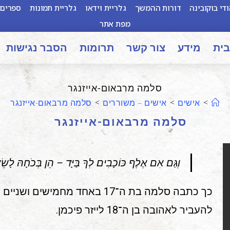
די בוקובינה
דורות ההמשך
גלריית וידאו
גלריית תמונות
ספרים 
מפת אתר
בית
מידע
צור קשר
תרומות
הסבר נגישות
סלמה מרבאום-אייזנגר
>
אישים
>
אישים – משוררים
>
סלמה מרבאום-אייזנגר
סלמה מרבאום-אייזנגר
וְגַּם אִם אֶלֶף כּוֹכָבִים לְךָ בַּיָּד – הֵן בְּכֹחָהּ לָשֵ
כך כתבה סלמה בת ה־17 באחד מחמי
להעביר לאהובה בן ה־18 לייזר פיכמן.