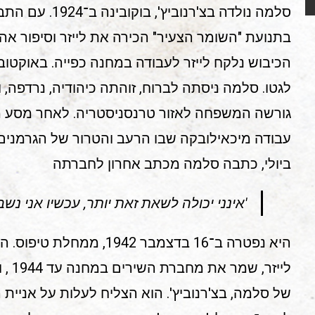
סלמה נולדה בצ'רנו
בתנועת "השומר הצעיר" הכירה את לייזר וסיפור אה
גורשה המשפחה לאזור טרנסניסטריה. לאחר מסע מ
עבודה מיכאילובקה שבו הרעב והטרור של הגרמנים
ביולי, כתבה סלמה מכתב אחרון לחברתה
'אינני יכולה לשאת זאת יותר, עכשיו אני נש
היא נפטרה ב־16 בדצמבר 1942, ממחלת טיפוס. הוריה נפטרו זמן קצר אחריה.
לייזר
של סלמה, בצ'רנוביץ'. הוא הצליח לעלות על אניית 