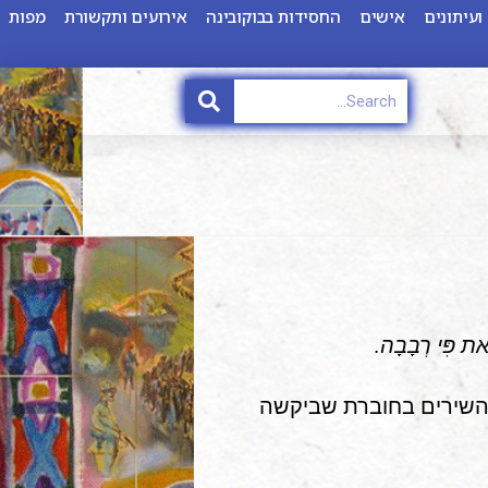
ועיתונים
אישים
החסידות בבוקובינה
אירועים ותקשורת
מפות
ׂאת פִּי רְבָבָה.
שים ושניים השירים בחוברת שביקשה