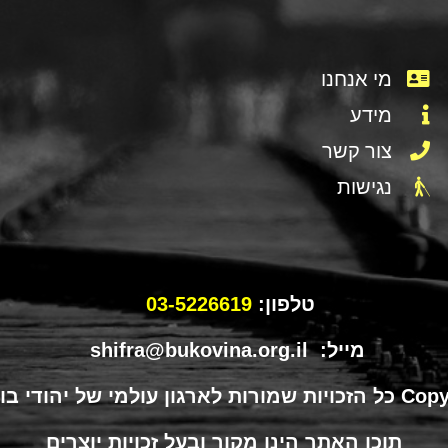
מי אנחנו
מידע
צור קשר
נגישות
טלפון:
03-5226619
מייל: shifra@bukovina.org.il
תוכן האתר הינו מקור ובעל זכויות יוצרים