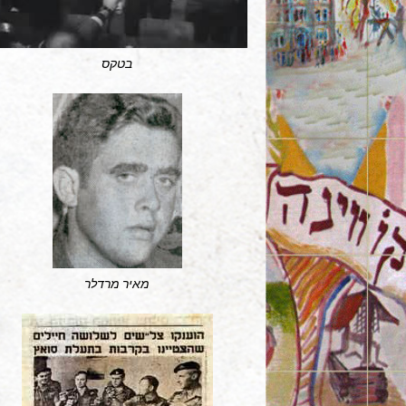
בטקס
מאיר מרדלר