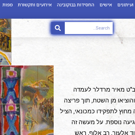
ועיתונים
אישים
החסידות בבוקובינה
אירועים ותקשורת
מפות
תעלה, חש רב"ט מאיר מרדלר לעמדה
הוציאו מן השטח, תוך פריצה
חוץ לתפקידו כמכונאי, הציל
יעה נוספת. על מעשה זה
לו : עיטור המופת ניסן תשל"ג אפריל 1973, דוד אלעזר, רב אלוף, ראש