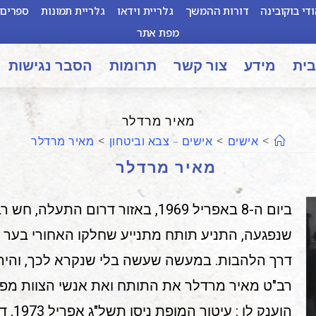
די בוקובינה
דורות ההמשך
גלריית וידאו
גלריית תמונות
ספרים 
מפת אתר
בית
מידע
צור קשר
תרומות
הסבר נגישות
מאיר מרדלר
>
אישים
>
אישים – צבא וביטחון
>
מאיר מרדלר
מאיר מרדלר
ביום ה-8 באפריל 1969, באזור דרום ה
שנפגעה, התניע תותח מתנייע שחלקו האחורי בער ו
דרך הלהבות. במעשה שעשה בלי שנקרא לכך, והיה מ
רב"ט מאיר מרדלר את התותח ואת אנשי הצוות מפג
הוענק 