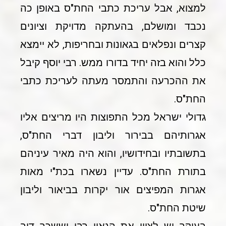
למצוא, אבל עריכת כתבי החת"ס באופן כה
נכבד ומושלם, בהעתקה מדויקת וציונים
קצרים ונפלאים בגאונות ובחריפות, לא יימצא
כלל והוא בזה יחיד בדורו ממש. רבי יוסף קיבל
את ההכרעה והתמסר מעתה לעריכת כתבי
החת"ס.
גדולי ישראל מכל התפוצות היו מריצים אליו
אגרותיהם בבירור וליבון דברי החת"ס,
בתשובתיו ובחידושיו, והוא היה מאיר עיניהם
בתורת החת"ס. עדיין נשארו בכת"י מאות
אגרות המפיצים אור יקרות בביאור וליבון
שיטת החת"ס.