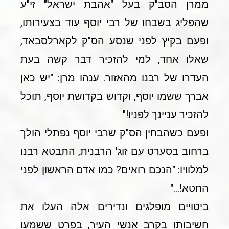
ממרן הסב"ק בעל "אהבת ישראל" זי"ע
שהפליג בשבחו של רבי יוסף עוד בצעירותו,
ופעם בקיץ לפני שנסע הס"ק לקארלסבאד,
שאלו אחד, למי להזכיר דבר קשה בעת
העדרו של רבנו מהאזור. ענהו מרן: "יש כאן
אברך ששמו יוסף, וקדוש בקדושת יוסף, תוכל
להזכיר עניינך לפניו!"
ופעם כשהבחין הס"ק שרבי יוסף נפתלי הולך
ברחוב בסערט עם זוג' הרבנית, התבטא רבנו
למלוויו: "הנכם רואים? כמו אדם הראשון לפני
החטא!…"
ביטויים מופלגים ונדירים אלה העלו את
חשיבותו בקרב אנשי העיר, בפרט ששמעו