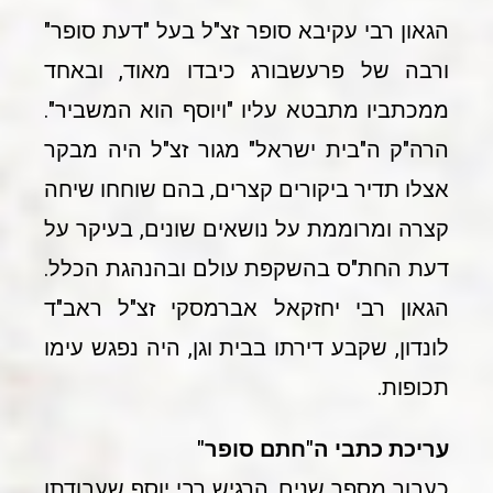
הגאון רבי עקיבא סופר זצ"ל בעל "דעת סופר"
ורבה של פרעשבורג כיבדו מאוד, ובאחד
ממכתביו מתבטא עליו "ויוסף הוא המשביר".
הרה"ק ה"בית ישראל" מגור זצ"ל היה מבקר
אצלו תדיר ביקורים קצרים, בהם שוחחו שיחה
קצרה ומרוממת על נושאים שונים, בעיקר על
דעת החת"ס בהשקפת עולם ובהנהגת הכלל.
הגאון רבי יחזקאל אברמסקי זצ"ל ראב"ד
לונדון, שקבע דירתו בבית וגן, היה נפגש עימו
תכופות.
עריכת כתבי ה"חתם סופר"
כעבור מספר שנים, הרגיש רבי יוסף שעבודתו