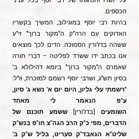
על יושרו והנהגתו של רבי יוסף בכל עניני
הכספים.
בהיות רבי יוסף במוגילוב, המשיך בקשריו
האדוקים עם הרה"ק ה"מקור ברוך" זי"ע
ששהה בדז'ורין הסמוכה. הדים לכך מוצאים
אנו בכתב ידו ששרד לפליטה – דברי תורה
שאמרם ה"מקור ברוך" ביומא דהילולא ב'
בסיון תש"ג, ושרבי יוסף רשמם למזכרת, וז"ל:
"
רשמתי עלי גליון, היום יום א' נשא ג' סיון,
ע"פ הנאמר לי מאחד
השומעים
[בדז'ורין]
ששמע תוכנם של
הדברים, מפי כ"ק הרב הגה"צ חו"פ בנש"ק
שליט"א הגאבד"ק סעריט, בליל ש"ק ב'