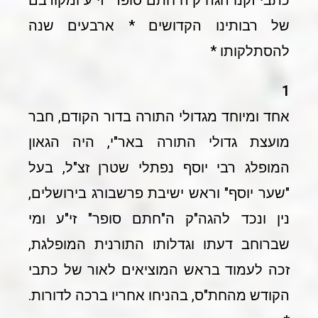
כתבי זקנו הגה"ק ה"חתם סופר" זי"ע ומקורבם
של רבותינו הקדושים * ארבעים שנה
להסתלקותו *
1
אחד ומיוחד מגדולי התורה בדור הקודם, חבר
מועצת גדולי התורה באר"י, היה הגאון
המופלג רבי יוסף נפתלי שטרן זצ"ל, בעל
"שער יוסף" וראש ישיבת פרשבורג בירושלים,
נין ונכד להגה"ק ה"חתם סופר" זי"ע ומי
שברוחב דעתו וגדלותו התורנית המופלגת,
זכה לעמוד בראש המוציאים לאור של כתבי
הקודש מהחת"ס, בהניחו אחריו ברכה לדורות.