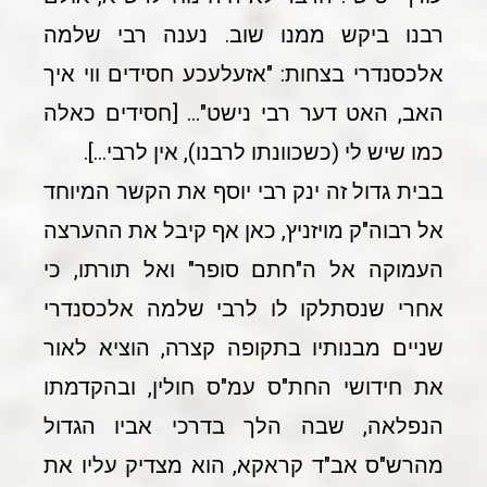
רבנו ביקש ממנו שוב. נענה רבי שלמה
אלכסנדרי בצחות: "אזעלעכע חסידים ווי איך
האב, האט דער רבי נישט"… [חסידים כאלה
כמו שיש לי (כשכוונתו לרבנו), אין לרבי…].
בבית גדול זה ינק רבי יוסף את הקשר המיוחד
אל רבוה"ק מויזניץ, כאן אף קיבל את ההערצה
העמוקה אל ה"חתם סופר" ואל תורתו, כי
אחרי שנסתלקו לו לרבי שלמה אלכסנדרי
שניים מבנותיו בתקופה קצרה, הוציא לאור
את חידושי החת"ס עמ"ס חולין, ובהקדמתו
הנפלאה, שבה הלך בדרכי אביו הגדול
מהרש"ס אב"ד קראקא, הוא מצדיק עליו את