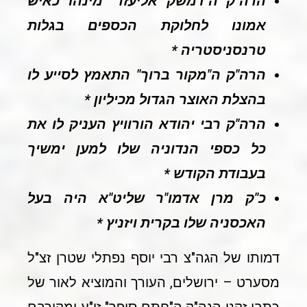
הרה"ק ה"דמשק אליעזר" מינהו כאיש
אמונו לחלוקת הכספים בגלות
טרנסניסטריה *
הרה"ק ה"מקור ברוך" התאמץ לסייע לו
בהצלת האוצר הגדול מכיליון *
הרה"ק רבי יהודא הורוויץ העניק לו את
כל כספי הנדוניה שלו למען ימשיך
בעבודת הקודש *
כ"ק מרן אדמו"ר שליט"א היה בעל
האכסניה שלו בקרית ויזניץ *
דמותו של הגה"צ רבי יוסף נפתלי שטרן זצ"ל
מסערט – ירושלים, העורך והמוציא לאור של