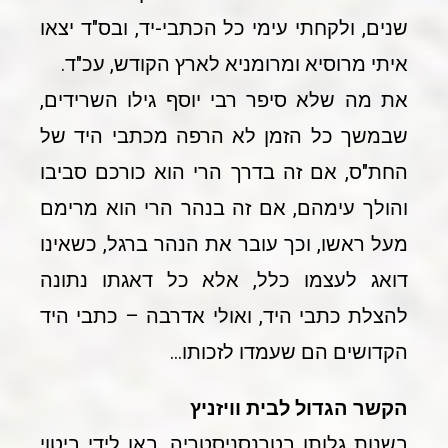
שנים, ולקחתי עימי כל הכתבי-יד, ובס"ד יצאו
איתי מרוסיא ומרומניא לארץ הקודש, עכ"ד.
את מה שלא סיפר רבי יוסף גילו השרידים,
שבמשך כל הזמן לא הרפה מכתבי היד של
החת"ס, אם זה בדרך הרי הוא כורכם סביבו
והולך עימהם, אם זה בנהר הרי הוא מרימם
מעל ראשו, וכך עובר את הנהר ברגל, כשאינו
דואג לעצמו כלל, אלא כל דאגתו נתונה
להצלת כתבי היד, ואולי אדרבה – כתבי היד
הקדושים הם שעמדו לזכותו…
הקשר הגדול לבית וויזניץ
בשנות גלותו בטרנסניסטריה, באו לידי ביטוי