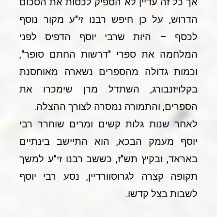
אך כל זה עדיין לא הספיק לכסות את הסכום
הדרוש, על כן חיפש רבנו זי"ע מקור נוסף
לכסף – היות שרבי יוסף הדפיס לפני
המלחמה את ספרי "דרשות החתם סופר",
וכמות גדולה מהספרים נשארה מאוחסנת
בקלויזנבורג, השתדל מרן שימכרו את
הספרים, והתמורה נמסרה לצורך ההצלה.
לאחר שנות גלות קשים ומרים שוחרר רבי
יוסף מעמק הבכא, הוא התיישב בינתיים
באראד, ובקיץ תש"ז, כששב רבנו זי"ע למשך
תקופה קצרה לגרוסוורדיין, נסע רבי יוסף
לשבות בצל קדשו.