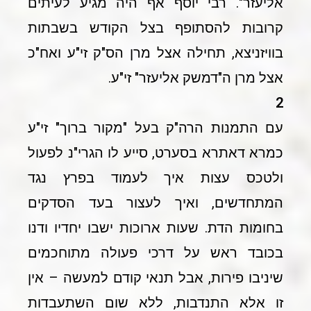
אליעזר". רבי יוסף אף היה מגיע לעיתים
קרובות להסתופף בצל הקודש בשבתות
בוויזניצא, תחילה אצל מרן הס"ק זי"ע ואח"כ
אצל מרן ה"דמשק אליעזר" זי"ע.
2
עם התמנות הרה"ק בעל "מקור ברוך" זי"ע
כמרא דאתרא בסערט, סייע לו הגרי"נ לפעול
ולטכס עצות איך לעמוד בפרץ נגד
המתחדשים, ואיך לעצור בעד הסדקים
בחומות הדת. שעות ארוכות ישבו יחדיו ודנו
בכובד ראש על דרכי פעולה מתוחכמים
שיניבו פירות, אבל תנאי קודם למעשה – אין
זו אלא התנדבות, ללא שום השתעבדות