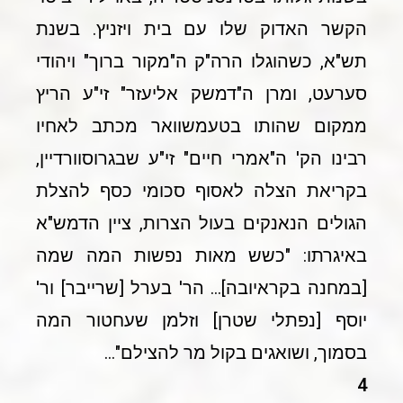
הקשר האדוק שלו עם בית ויזניץ. בשנת
תש"א, כשהוגלו הרה"ק ה"מקור ברוך" ויהודי
סערעט, ומרן ה"דמשק אליעזר" זי"ע הריץ
ממקום שהותו בטעמשוואר מכתב לאחיו
רבינו הק' ה"אמרי חיים" זי"ע שבגרוסוורדיין,
בקריאת הצלה לאסוף סכומי כסף להצלת
הגולים הנאנקים בעול הצרות, ציין הדמש"א
באיגרתו: "כשש מאות נפשות המה שמה
[במחנה בקראיובה]… הר' בערל [שרייבר] ור'
יוסף [נפתלי שטרן] וזלמן שעחטור המה
בסמוך, ושואגים בקול מר להצילם"…
4