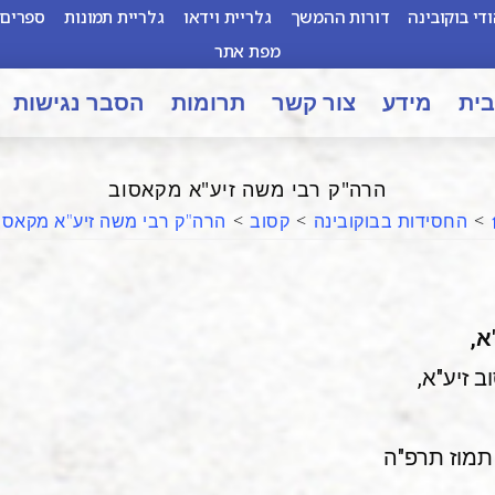
די בוקובינה
דורות ההמשך
גלריית וידאו
גלריית תמונות
ספרים 
מפת אתר
בית
מידע
צור קשר
תרומות
הסבר נגישות
הרה"ק רבי משה זיע"א מקאסוב
>
החסידות בבוקובינה
>
קסוב
>
הרה"ק רבי משה זיע"א מקאסו
א,
 זיע"א,
תמוז תרפ"ה