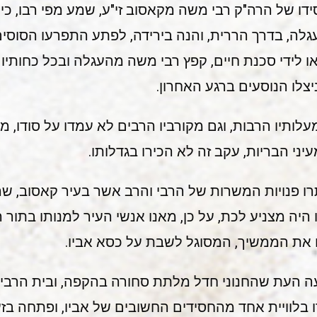
סידו של הרה"ק רבי משה מקאסוב זי"ע, שמע מפי רבו, כ
ה, בדרך הררית, והנה בירידה, לפתע התפרעו הסוסים 
 לידי סכנת חיים, קפץ רבי משה מהעגלה ובכל כחותיו 
ניצלו הנוסעים ברגע האחרון.
לותיו הרבות, וגם מקורביו הרבים לא עמדו על סודו, מת
ני הבריות, עקב זה לא הכירו בגדלותו.
ו פנויות המשרות של הרבי והרב אשר בעיר קאסוב, שה
היה מצניע לכת, על כן, מאנו אנשי העיר למנותו בתור 
בו את הממשיך, המסוגל לשבת על כסא אביו.
עה העת שהחנוני חדל מלתת סחורה בהקפה, ובית הרבי 
 בלוויית אחד מהחסידים החשובים של אביו, ופתחה 