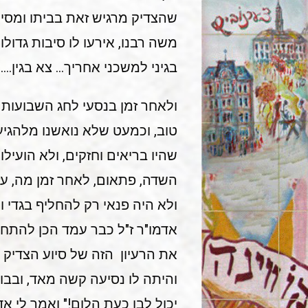
שהצדיק מרגיש זאת בביתו ומסייע
משה רבנו, אירעו לו סיבות גדול
בגיני למשכני אחריך… צא בגין….
ולאחר זמן בנסעי לחג השבועות א
טוב, וכמעט שלא נואשנו מלהגיע
שהיו בריאים וחזקים, ולא הועילו
השדה, פתאום, לאחר זמן מה, עז
ולא היה פנאי רק להחליף בגדי ו
אדמו"ר ז"ל כבר עמד הכן להתחיל
את הרעיון הזה של סיוע הצדיק 
והיתה לו נסיעה קשה מאד, ובבואו
יכול לבו כעת הלום!" ואמר לי א