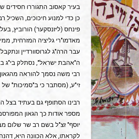
בעיר קאסוב התגוררו חסידים שונים:
כן כדי למנוע חיכוכים, השכיל ר
פינחס (ליזנסקער) הורוביץ, בע
מאדמו"רי גליציה המזרחית, ממי
עבר הרה"ג לגרוסוורדיין ונתקב
ה"אהבת ישראל", נסתלק בי"ג ב
רבי משה נסמך להוראה מהגאון ר
זי"ע, (מסתבר כי ב"סמיכות" של 
רבינו הסתופף גם בעתיד בצל הר
מספר אודות כך הגאון המפורסם 
יוסף" זצ"ל בשם רב שר שלום מבע
לקראתו, אלא הכוונה היא, דהנה 