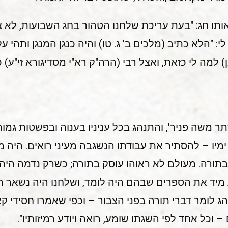
תו חג: "בעת עריכת שלחנו הטהור בחג השבועות, לא צוה
: "הלא כתיב (מלכים ב' ג. טו) והיה כנגן המנגן ותהי עליו
ן) למה לי כזאת, ואצל רבי (הרה"ק רא"י מסדיגורא זי"ע)
תר משה פניר', והתנהג בכל עניניו בענוה ובפשטות גמ
ל ימיו – להסתיר את עבודתו הנשגבה מעיני רואים. היה 
 בתורה. מעולם לא ראוהו עוסק בתורה; כשרק נדמה היה ל
 מיד את הספרים שבהם היה לומד, ושלחנו היה נשאר ר
 לומר דברי תורה בפני הצבור – וכפי שאמרו חסידי קא
וכל אחד לפי השגתו שומע, רואה ויודע רמיזותיו".