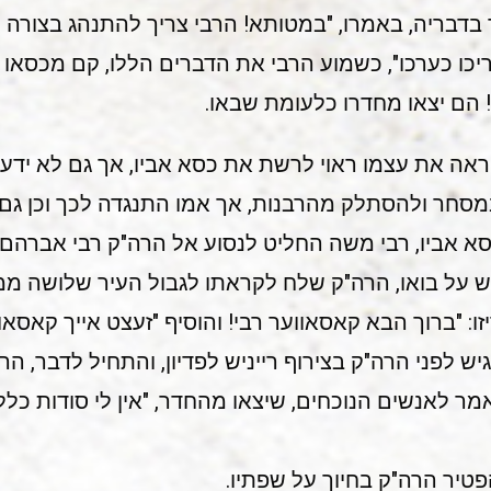
בדבריה, באמרו, "במטותא! הרבי צריך להתנהג בצורה 
יכו כערכו", כשמוע הרבי את הדברים הללו, קם מכסאו 
 הם יצאו מחדרו כלעומת שבאו.
 ראה את עצמו ראוי לרשת את כסא אביו, אך גם לא יד
מסחר ולהסתלק מהרבנות, אך אמו התנגדה לכך וכן גם 
סא אביו, רבי משה החליט לנסוע אל הרה"ק רבי אברהם י
ש על בואו, הרה"ק שלח לקראתו לגבול העיר שלושה ממק
ו: "ברוך הבא קאסאווער רבי! והוסיף "זעצט אייך קאסאוו
יש לפני הרה"ק בצירוף רייניש לפדיון, והתחיל לדבר, הר
מר לאנשים הנוכחים, שיצאו מהחדר, "אין לי סודות כלל,
פטיר הרה"ק בחיוך על שפתיו.