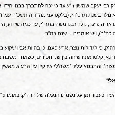
 רבי יעקב שמשון זי"ע עד כי זכה להתברך בבנו יחידו, א
א נולד בשנת תרט"ו-ז, (בלקט עני מהדורה תשכ"ה עמ' ו'
ם אריה פייגר, נולד רבנו משה בתרי"ז, עד כמה שידוע, ה
כת"ר), ויש אומרים – שנת כת"ר.
רה"ק, כי לגדולות נוצר, ארע פעם, כי בהיות אביו שקוע
רנא, קלטו אזניו שיחה בין שני חסידים, כשאחד משבח בפ
ה", והתבטא עליו: "משה'לי איז קיין עין הרע א מאשין !
אל!"
העיד כעבור זמן על נשמתו הנעלה של הרה"ק, באומרו: "