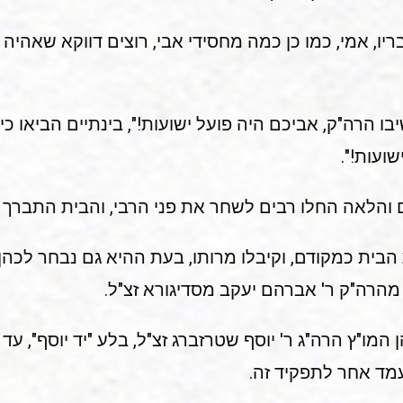
ו, אמי, כמו כן כמה מחסידי אבי, רוצים דווקא שאהיה רב
הרה"ק, אביכם היה פועל ישועות!", בינתיים הביאו כיבו
ועות!".
ום והלאה החלו רבים לשחר את פני הרבי, והבית התבר
הבית כמקודם, וקיבלו מרותו, בעת ההיא גם נבחר לכהן 
הרה"ק ר' אברהם יעקב מסדיגורא זצ"ל.
מו"ץ הרה"ג ר' יוסף שטרזברג זצ"ל, בלע "יד יוסף", ע
עמד אחר לתפקיד זה.