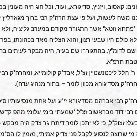
 קאסוב, ויזניץ, סדיגורא,, ועוד, וכל חוג היה מעונין במי
בנו משה לעשות, ועל פי עצת הרה"ק רבי ברוך מגארליץ ז
ל "פתחא זוטא" אשר התגורר מקודם במערב גליציה, ולא
לא כולם היו שבעי רצון, והוא הצליח מאד בכהונתו, ב
ל שם לדומ"ץ, בהתגוררו שם בעיר, היה מבקר לעיתים ב
טבת תרפ"א.
' הלל ליכטנשטיין זצ"ל, אבד"ק קולומייא, ומהרה"ק רב
הרה"ק מסדיגורא מכוון לומר – בתור מנהיג עדה).
ה"ק רבי אברהם מסדיגורא זי"ע ועל אחת מנסיעותיו סיפ
רבי דוד מבראשוב זצ"ל "שמעתי בימי עלומי מהפ קדשו
לז זצוק"ל, כי לא יתכן לומר דיתרו גר צדק היה מבקש 
מי שרוצה לנסוע לקבל פני צדיק אמיתי, מזמין לו הס"מ 