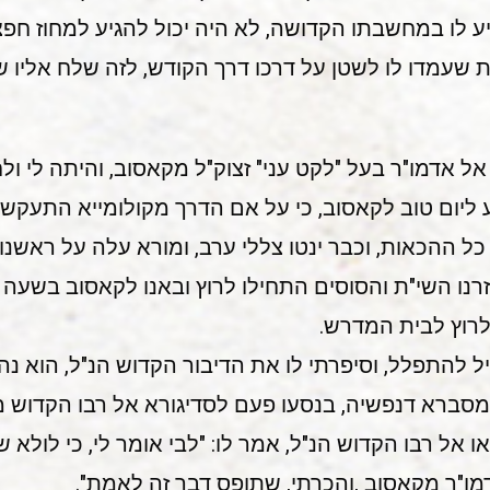
 לו במחשבתו הקדושה, לא היה יכול להגיע למחוז חפצו
ות שעמדו לו לשטן על דרכו דרך הקודש, לזה שלח אליו ש
ל אדמו"ר בעל "לקט עני" זצוק"ל מקאסוב, והיתה לי ול
 ליום טוב לקאסוב, כי על אם הדרך מקולומייא התעקש
 כל ההכאות, וכבר ינטו צללי ערב, ומורא עלה על ראשנו
רנו השי"ת והסוסים התחילו לרוץ ובאנו לקאסוב בשעה
לרוץ לבית המדרש.
 להתפלל, וסיפרתי לו את הדיבור הקדוש הנ"ל, הוא נהנ
מסברא דנפשיה, בנסעו פעם לסדיגורא אל רבו הקדוש מ
 אל רבו הקדוש הנ"ל, אמר לו: "לבי אומר לי, כי לולא שר
דמו"ר מקאסוב ,והכרתי, שתופס דבר זה לאמת".