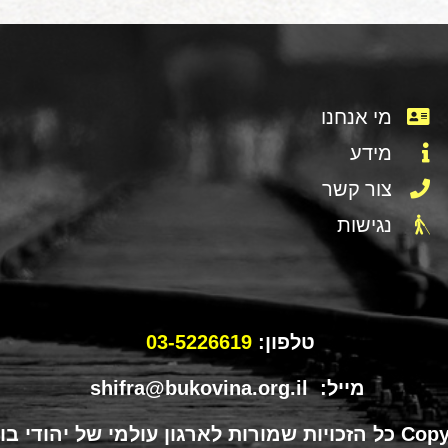
מי אנחנו
מידע
צור קשר
נגישות
טלפון:
03-5226619
מייל: shifra@bukovina.org.il