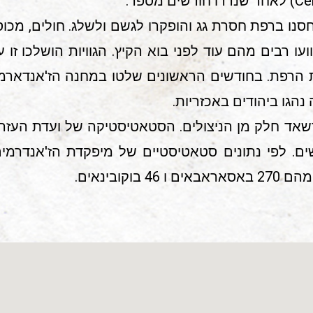
סנו ברפת חסרת גג והופקרו לגשם ולשלג. חולים, מכוסי
וועו רבים מהם עוד לפני בוא הקיץ. הגוויות הושלכו זו
הרפת. בחודשים הראשונים שלטו במחנה הז'אנדארמי
נהגו ביהודים באכזריות.
עברו לגטו ברשאד חלק מן הניצולים. הסטאטיסטיקה של ועד
אלאנובקה 410 מגורשים. לפי נתונים סטאטיסטיים של מיפקדת הז'