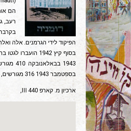
(Cernauti) לאחר שנדדו חודשים מספר.
הם אוח
רעב, ג
בקרבת 
הפיקוד לידי הגרמנים. אלה ואלה 
בסוף קיץ 1942 הו
1943 בב
בספטמבר 1943 316 מגורשים, מהם 270 באסאראבאים ו 46 בוקובינאים.
ארכיון מ. קארפ III 440,