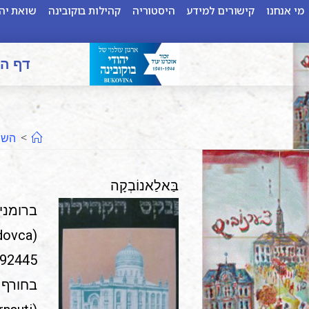
מי אנחנו
קישורים למידע
היסטוריה
קהילות בוקובינה
שואת יהו
דף ה
>
השו
בַּאלַאנוֹבְקָה
392445