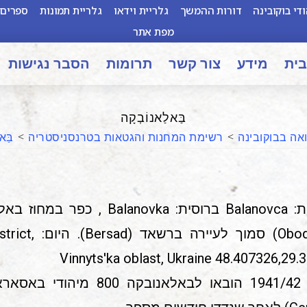
די בוקובינה
דורות ההמשך
גלריית וידאו
גלריית תמונות
ספרים 
מפת אתר
בית
מידע
צור קשר
תרומות
הסבר נגישות
בַּאלַאנוֹבְקָה
אה בבוקובינה
>
רשימת המחנות והגטאות בטרנסניסטריה
>
בַּא
(Obodovca) סמו
Vinnyts'ka oblast, Ukraine 48.407326,29.
בחורף 1941/42 הובאו לבאלאנו