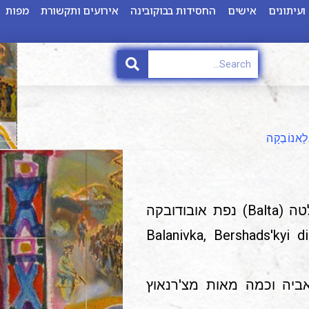
ועיתונים
אישים
החסידות בבוקובינה
אירועים ותקשורת
מפות
לַאנוֹבְקָה
ברומנית: Balanovca ברוסית: Balanovka , כפר במחוז באלטה (Balta) נפת אובודובקה
ך לעיירה ברשאד (Bersad). היום: Balanivka, Bershads'kyi district,
בקה 800 מיהודי באסאראביה וכמה מאות מצ'רנאוץ