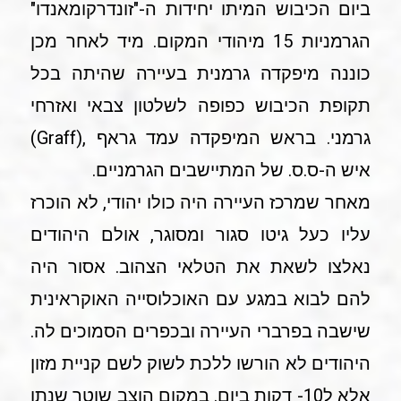
ביום הכיבוש המיתו יחידות ה-"זונדרקומאנדו"
הגרמניות 15 מיהודי המקום. מיד לאחר מכן
כוננה מיפקדה גרמנית בעיירה שהיתה בכל
תקופת הכיבוש כפופה לשלטון צבאי ואזרחי
גרמני. בראש המיפקדה עמד גראף ,(Graff)
איש ה-ס.ס. של המתיישבים הגרמניים.
מאחר שמרכז העיירה היה כולו יהודי, לא הוכרז
עליו כעל גיטו סגור ומסוגר, אולם היהודים
נאלצו לשאת את הטלאי הצהוב. אסור היה
להם לבוא במגע עם האוכלוסייה האוקראינית
שישבה בפרברי העיירה ובכפרים הסמוכים לה.
היהודים לא הורשו ללכת לשוק לשם קניית מזון
אלא ל10- דקות ביום. במקום הוצב שוטר שנתן