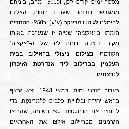
מספר ימים קודם לכן, וכ300- מהם, ביניהם
ממגורשי דורוהוי שעבדו בחווה, הצליחו
להימלט לגיטו ז'מרינקה (ע"ע). כ250- הנותרים
הומתו ב-"אקציה" שנייה זו שנערכה באותו
מקום ובצורה דומה לזו של ה-"אקציה"
הקודמת.
בצילום: ניצולי בראילוב בבית
העלמין בברילוב ליד אנדרטת הזיכרון
לנרצחים
כעבור חודש ימים, במאי 1943, יצא גראף
בראש יחידה ובלוויית כלבים לז'מרינקה, כדי
להחויר את הנמלטים. לפי רשימה, שהביאו
הגרמנים מבריילוב אילצו את האחראים