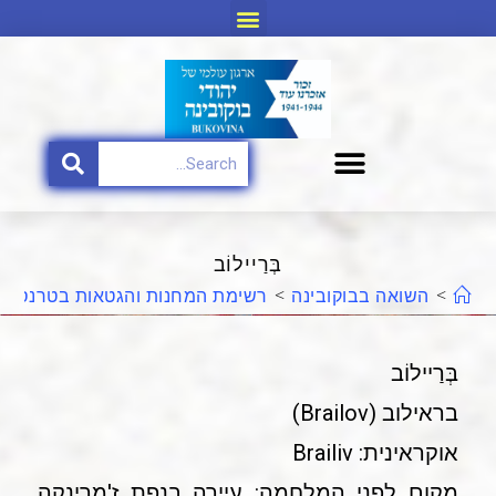
בְּרַיילוֹב
>
השואה בבוקובינה
>
רשימת המחנות והגטאות בטרנסניס
בְּרַיילוֹב
בראילוב (Brailov)
אוקראינית: Brailiv
מקום לפני המלחמה: עיירה בנפת ז'מרינקה