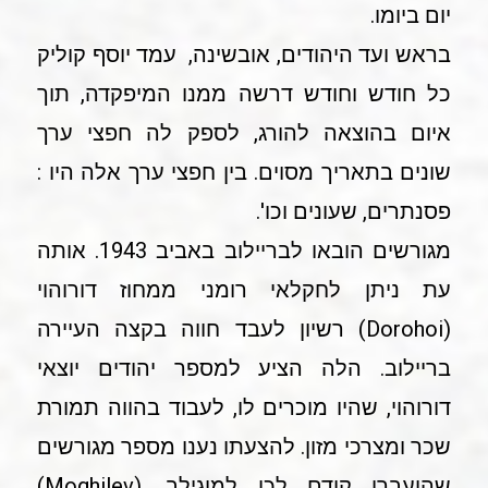
יום ביומו.
בראש ועד היהודים, אובשינה, עמד יוסף קוליק
כל חודש וחודש דרשה ממנו המיפקדה, תוך
איום בהוצאה להורג, לספק לה חפצי ערך
שונים בתאריך מסוים. בין חפצי ערך אלה היו :
פסנתרים, שעונים וכו'.
מגורשים הובאו לבריילוב באביב 1943. אותה
עת ניתן לחקלאי רומני ממחוז דורוהוי
(Dorohoi) רשיון לעבד חווה בקצה העיירה
בריילוב. הלה הציע למספר יהודים יוצאי
דורוהוי, שהיו מוכרים לו, לעבוד בהווה תמורת
שכר ומצרכי מזון. להצעתו נענו מספר מגורשים
שהועברו קודם לכן למוגילב ,(Moghilev)