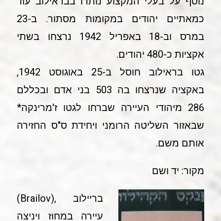
נוסף על בעלי המקצוע נותרו בבראילוב עוד
כמאתיים יהודים במקומות מסתור. ב-23
במרס וב-18 באפריל 1942 נרצחו בשתי
אקציות כ-480 יהודים.
גטו בראילוב חוסל ב-25 באוגוסט 1942,
באקציה שנרצחו בה 503 בני אדם ובכללם
286 מיהודי העיירה שברחו לגטו ז'מרינקה*
שבאזור השליטה הרומני ויחידת ס"ס החזירה
אותם משם.
מקור: יד ושם
בריילוב ,(Brailov)
עיירה במחוז ויניצה