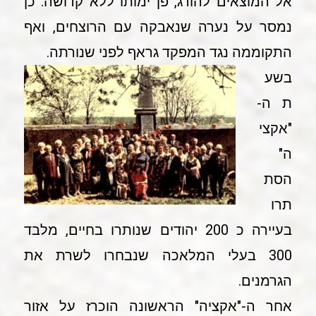
אל המוצאים להורג, פן ימותו ללא קדושה. כן
נמסר על נערה שנאבקה עם הרוצחים, ואף
התקוממה נגד המפקד גראף לפני שנורתה.
בשע
ת ה-
"אקצי
ה"
הסת
תרו
בעיירה כ 200 יהודים שנותרו בחיים, מלבד
300 בעלי המלאכה שנבחרו לשרת את
הגרמנים.
אחר ה-"אקציה" הראשונה הוכרז על אזור