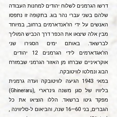
דרשו הגרמנים לשלוח יהודים למחנות העבודה
שלהם בשני עברי נהר בוג. בתקופה זו נתפסו
האנשים על ידי הז'אנדארמים ברחוב, במיוחד
מבין אלה שיצאו את הכפר דרך הכביש המוליך
לברשאד. באותם ימים הסגירו שני
הז'אגדארמים לידי הגרמנים 12 יהודים
אוקראיניים שברחו מן האזור הגרמני שבמזרח
הבוג ונמלטו לוויטובקה.
במאי 1943 הגיעה לוויטובקה ועדה גרמנית
בליוויו של סגן משנה גינרארי ,(Ghineraru)
מפקד גיטו ברשאד. הללו הוציאו את כל
הגברים, בני 60—16 שנה, והביאום ל-סליווינה ,