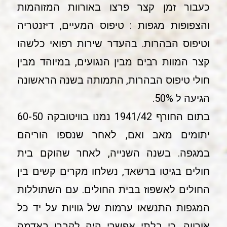
כעבור זמן קצר פרצו באורוות המזוהמות
והצפופות מגפות : טיפוס המעיים, דיזנטריה
וטיפוס הבהרות. בהעדר שירות רפואי כלשהו
קצר המוות רבים מבין הנגועים, במיוהד מבין
חולי טיפוס הבהרות, התמותה בשנה הראשונה
הגיעה ל 50%.
בתום החורף 1941/42 נמנו בוויטובקה 60-50
יתומים מאב ואם, לאחר שנספו הוריהם
במגפה. בשנה השנייה, לאחר שהוקם בית
חולים בגיטו ברשאד, נשלחו מקרים קשים בין
החולים לאשפוז בבית החולים. עם השתוללות
המגפות התנשאו ערמות של גוויות על יד כל
אורווה, כי בלתי אפשרי היה לקברן באדמה