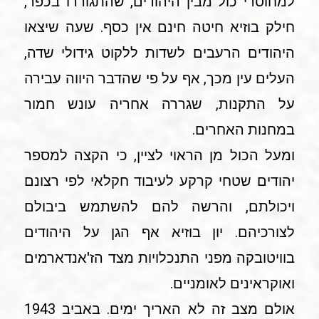
למחוסרי כול מבין היהודים, שהתגוררו בכפר,
חילק בוזיא חיטה חינם אין כסף. שעה שיצאו
היהודים הרעבים לשדות ללקוט גידולי שדה,
העלים עין מכך, אף על פי שהדבר היווה עבירה
על התקנות, שגררה אחריה עונש חמור
במחנות האחרים.
ומעל הכול מן הראוי לציין, כי הקצה למספר
יהודים שטחי קרקע לעיבוד חקלאי לפי רצונם
ויכולתם, והרשה להם להשתמש ביבולם
לצורכיהם. יון בוזיא אף הגן על היהודים
בוויטובקה מפני התנכלויות מצד הז'אנדארמים
ואוקראינים לאומניים.
אולם מצב זה לא האריך ימים. באביב 1943