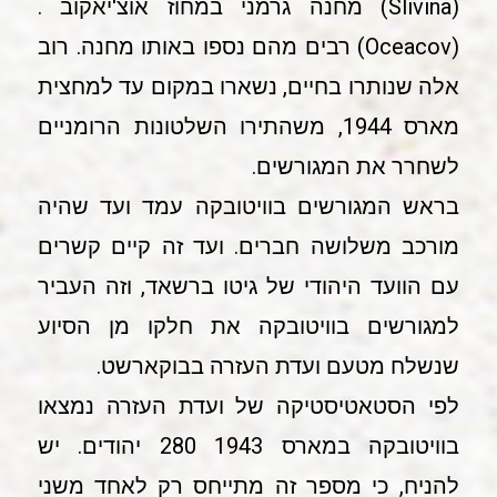
(Slivina) מחנה גרמני במחוז אוצ'יאקוב .
(Oceacov) רבים מהם נספו באותו מחנה. רוב
אלה שנותרו בחיים, נשארו במקום עד למחצית
מארס 1944, משהתירו השלטונות הרומניים
לשחרר את המגורשים.
בראש המגורשים בוויטובקה עמד ועד שהיה
מורכב משלושה חברים. ועד זה קיים קשרים
עם הוועד היהודי של גיטו ברשאד, וזה העביר
למגורשים בוויטובקה את חלקו מן הסיוע
שנשלח מטעם ועדת העזרה בבוקארשט.
לפי הסטאטיסטיקה של ועדת העזרה נמצאו
בוויטובקה במארס 1943 280 יהודים. יש
להניח, כי מספר זה מתייחס רק לאחד משני