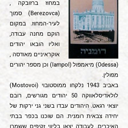
במחוז ברזובקה ,
(Berezovca) סמוך
לעיר-המחוז. במקום
הוקם מחנה עבודה,
ואליו הובאו יהודים
אוקראיניים מאודסה ,
(Odessa) מיאמפול (Iampol) וכן מספר יהורים
מפולין.
באביב 1943 נלקחו ממוסטובוי (Mostovoi)
לולאדיסלאווקה 50 יהודים מגורשים, רובם
יוצאי רגאט. היהודים עבדו בשני גני ירקות של
יחידה צבאית רומנית. הם שוכנו בכפר בבתי
האיכרים. לעבודה יצאו בליווי זקיפים ששמרו