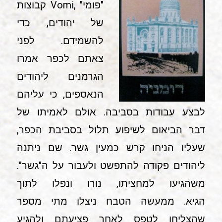
"פומי" ,Vomi קבוצות
של יהודים, כדי
להשמידם. לפני
צאתם לכפר אמרו
הגרמנים ליהודים
הנאספים, כי עליהם
לבצע עבודות בסביבה. אולם לאמיתו של
דבר הביאום לשיפוע תלול בסביבת הכפר,
שעליו הניחו קרש כמעין גשר. שם ניתנה
ליהודים פקודה להתפשט ולעבור על ה"גשר".
משהגיעו למחציתו, נורו ונפלו לתוך
הגיא. ממעשה הטבח ניצלו מתי מספר
שהצליחו לטפס לאחר פציעתם ולהגיע