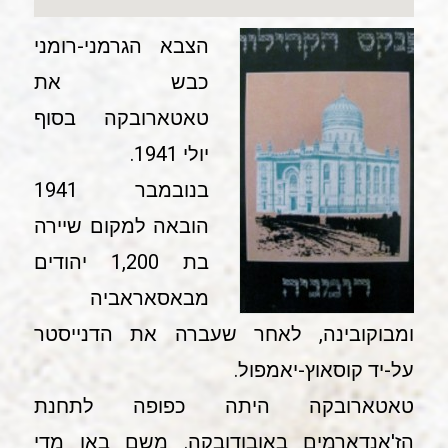
הצבא הגרמני-רומני
כבש את
טאטארובקה בסוף
יולי 1941.
בנובמבר 1941
הובאה למקום שיירה
בת 1,200 יהודים
מבאסאראביה
ומבוקובינה, לאחר שעברה את הדנייסטר
על-יד קוסאוץ-יאמפול.
טאטארובקה היתה כפופה לתחנת
הז'אנדארמים באובודובקה. משם באו מדי