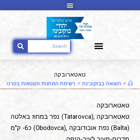
טאטארובקה
>
השואה בבוקובינה
>
רשימת המחנות והגטאות בטרנסניס
טאטארובקה
טאטארובקה ,(Tatarovca) נפר במחוז באלטה
(Balta) נפת אובודובקה ,(Obodovca) כ6- ק"מ
מדרום-מעיב לעיר-הנפה.