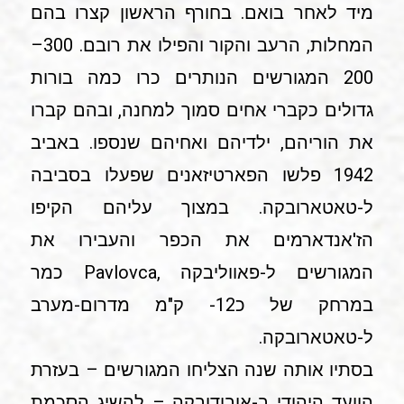
מיד לאחר בואם. בחורף הראשון קצרו בהם
המחלות, הרעב והקור והפילו את רובם. 300–
200 המגורשים הנותרים כרו כמה בורות
גדולים כקברי אחים סמוך למחנה, ובהם קברו
את הוריהם, ילדיהם ואחיהם שנספו. באביב
1942 פלשו הפארטיזאנים שפעלו בסביבה
ל-טאטארובקה. במצוך עליהם הקיפו
הז'אנדארמים את הכפר והעבירו את
המגורשים ל-פאווליבקה ,Pavlovca כמר
במרחק של כ12- ק"מ מדרום-מערב
ל-טאטארובקה.
בסתיו אותה שנה הצליחו המגורשים – בעזרת
הוועד היהודי ב-אובודובקה – להשיג הסכמת