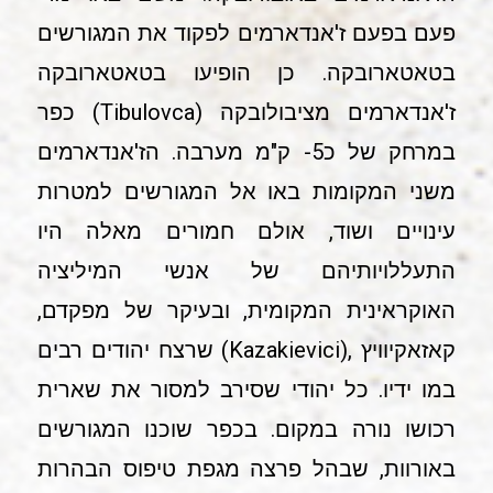
פעם בפעם ז'אנדארמים לפקוד את המגורשים
בטאטארובקה. כן הופיעו בטאטארובקה
ז'אנדארמים מציבולובקה (Tibulovca) כפר
במרחק של כ5- ק"מ מערבה. הז'אנדארמים
משני המקומות באו אל המגורשים למטרות
עינויים ושוד, אולם חמורים מאלה היו
התעללויותיהם של אנשי המיליציה
האוקראינית המקומית, ובעיקר של מפקדם,
קאזאקיוויץ ,(Kazakievici) שרצח יהודים רבים
במו ידיו. כל יהודי שסירב למסור את שארית
רכושו נורה במקום. בכפר שוכנו המגורשים
באורוות, שבהל פרצה מגפת טיפוס הבהרות