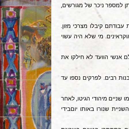
יתן למספר ניכר של מגורשים,
עבודתם קיבלו מצרכי מזון.
וקראינים. מי שלא היה עשוי
לם אנשי הוועד לא חילקו את
נות רבים. לפרקים נספו עד
בלו המגורשים ב-ט' מהתעללויות הגרמנים במישרין. בחורף 1942 נעלמו שניים מיהודי הגיטו, לאחר
ניית שנורו באותו יוםבידי