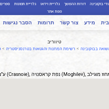
די בוקובינה
דורות ההמשך
גלריית וידאו
גלריית תמונות
ספרים 
מפת אתר
בית
מידע
צור קשר
תרומות
הסבר נגישות
טיווריב
שואה בבוקובינה
>
רשימת המחנות והגטאות בטרנסניסטריה
>
ט