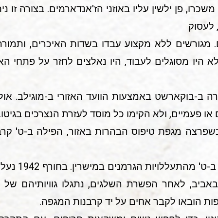
כרו, פן ילשין עליו באוזני הז'אנדארמים. בצורה זו נ
 לעסוק
. מגורשים ללא מקצוע עבדו בשדות האיכרים, ותמורת 
א היו מסוגלים לעבוד, היו נאלצים לחזר על פתחי הא
זרה ב-בוקארשט באמצעות הוועד האזורי ב-מוגילב. או
ו פעמיים, ולא הקימו כל מוסד לעזרת הנצרכים בגיטו.
כשפרצה מגפת טיפוס הבהרות באזור, הפילה ב-ט' קרב
לעתים קרובות ס
אביב, לאחר הפשרת השלגים, נתגלו גוויותיהם של הש
ות הובאו לקבר אחים על יד קרבנות המגפה.