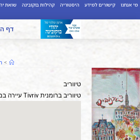
מי אנחנו
קישורים למידע
היסטוריה
קהילות בוקובינה
שואת יהו
דף ה
>
ה
טיווריב
טיווריב ברומנית Tivriv עיירה במחוז מוגילב ,(Moghilev) נפת קראסנויה ,(Crasnoie) ע"נ בוג, 25 ק"מ מדרום לויניצה