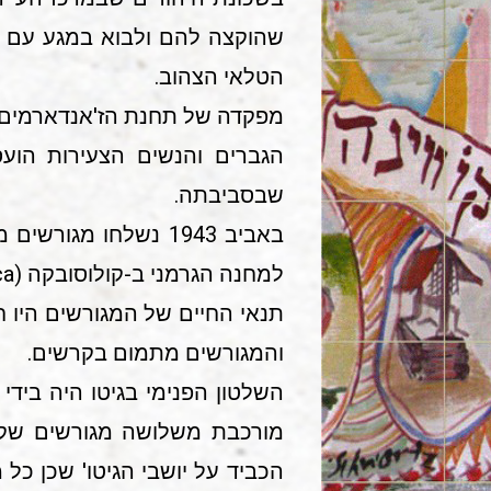
שהוקצה להם ולבוא במגע עם הא
הטלאי הצהוב.
מפקדה של תחנת הז'אנדארמים היה 
הגברים והנשים הצעירות הועסק
שבסביבתה.
למחנה הגרמני ב-קולוסובקה (Kolosovca) במחוז אוצ'יאקוב .(Oceacov) מהם חזרו מועטים בלבד לאחר השחרור.
תנאי החיים של המגורשים היו ח
והמגורשים מתמום בקרשים.
השלטון הפנימי בגיטו היה בידי
מורכבת משלושה מגורשים שקי
הכביד על יושבי הגיטו' שכן כל