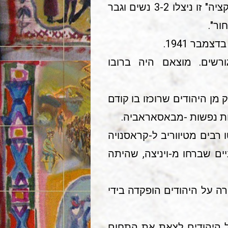
היהודים נצטוו לכרות קבר גדול ונורו ליד הקבר הפתוח' מ-"אקציה" זו ניצלו 3-2 נשים וגבר
ור".
1 הועברו מקראסנויה לטיווריב כ850- מגורשים. מוצאם היה ברובו
זינץ ,(Scazinet) נתווסף עליהם חלק מן היהודים שרוכזו בו קודם
שרות נפשות -מבאסאראביה.
רבים מטיווריב ל-קראסנויה
יים שברחו מ-ויניצה, שהיתה
מרחק של 2 ק"מ מן העיירה. השמירה על היהודים הופקדה בידי
על היהודים לצאת את התחום