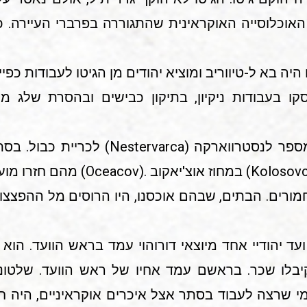
וכלוסייה האוקראינית שהתגוררה בפרברי העיירה. כ
בא ל-טיווריב ומוציא יהודים מן הגיטו לעבודות כפייה.
ו בעבודות ניקיון, בתיקון כבישים ובהסרת שלג מר
באביב 1943 נשלחו מגורשים מספר לנסטרוואר
מורים. הבתים, שבהם אוכסנו, היו הרוסים מל ההפצצו
 ועד יהודיי אחד מיוצאי דורוהוי עמד בראש הוועד. הו
בלו שכר. בראשם עמד אחיו של ראש הוועד. שלטונ
 מי שרצה לעבוד בסתר אצל איכרים אוקראיניים, היה 