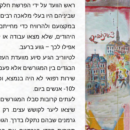
ראש הוועד על ידי הפרשת חלק מש
שביניהם היו בעלי מלאכה רבים,
במקצועם ולהרוויח כדי מחייתם
היהודים, שלא מצאו עבודה או ל
אפילו לכך – גווע ברעב.
לטיווריב הגיע סיוע מוועדת הע
הבגדים בין המגורשים אלא פעם א
שירות רפואי לא היה בנמצא, ו
ל10- אנשים ביום.
שיצאו ליער לקושש עצים. רק ב
גרמנים שבהם נתקלו בדרך. הגופ