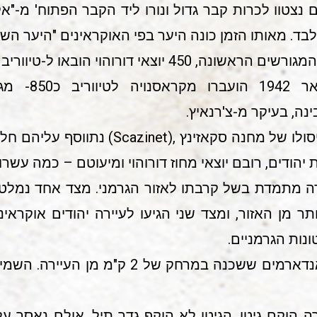
בד. מאותו הזמן כונה היער בפי האוקראינים "היער השח
אשונה, 450 יוצאי דורוהוי הובאו ל-טיווריב בדצמבר 1941.
בפברואר 942
נה, בעיקר מ-צ'רנאיץ.
בספטמבר אותה שנה, לאחר חיסולו של מחנה סקא
ת יהודים, רובם יוצאי מחוז דורוהוי ומיעוטם – כמה ע
 מתמדת בשל קרבתו לאזור הגרמני. מצד אחד נמלטו 
תר מן האזור, ומצד שני הגיעו לעיירה יהודים אוקראינ
נות הגרמניים.
טיווריב היתה כפופה לתחנת ז'אנדארמים ששכנה ב
ה הוקם גיטו. הגיטו לא הוקף גדר תיל, אולם נאסר 