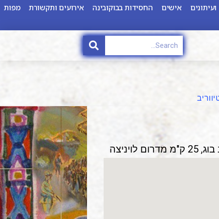
ועיתונים
אישים
החסידות בבוקובינה
אירועים ותקשורת
מפות
יווריב