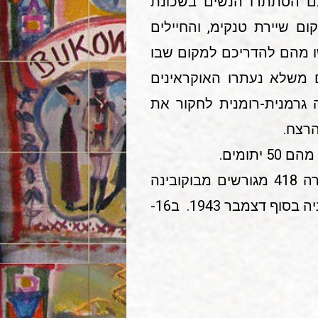
בם הסתתרו הנשים בשכונת
ם שיירת טנקימ, והחיילים
שו מהם להדריכם למקום שבו
 משלא נעתרו האוקראינים
 גרמנית-רומנית לחקור את
הרצח.
לפי הנתונים י2ל הז'אנדארמריה בטראנסניסטריה נמצאו בספטמבר אותה שנה בעיירה 418 מגורשים מבוקובינה
ו40- מבאסאראביה. נתונים אלה אינם כוללים 200 יהודים ממחוז דורוהוי שהוחזרו לרומניה בסוף דצמבר 1943. ב16-