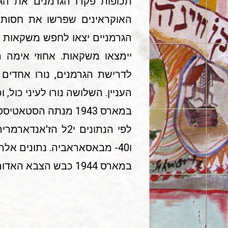
תכופות פקדו הגרמנים את הג
האוקראינים שפרשו את חסותם 
הגרמניים יצאו לחפש משקאות ח
יימצאו משקאות. אחוזי אימה
לדרישת הגרמנים, נורו אחדים
העניין. השלושה נורו לעיני כול,
במארס 1943 מנתה הסטאטיסטיקה של ועדת העזרה בבוקארשט בטיווריב' 744 יהודים, מהם 50 יתומים.
במארס 1944 כבש הצבא האדום את העיירה.