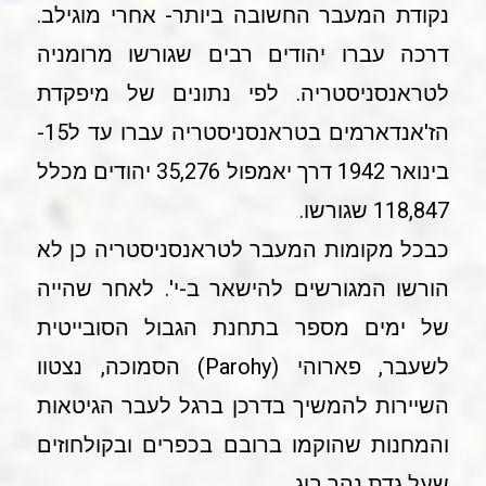
נקודת המעבר החשובה ביותר- אחרי מוגילב.
דרכה עברו יהודים רבים שגורשו מרומניה
לטראנסניסטריה. לפי נתונים של מיפקדת
הז'אנדארמים בטראנסניסטריה עברו עד ל15-
בינואר 1942 דרך יאמפול 35,276 יהודים מכלל
118,847 שגורשו.
כבכל מקומות המעבר לטראנסניסטריה כן לא
הורשו המגורשים להישאר ב-י'. לאחר שהייה
של ימים מספר בתחנת הגבול הסובייטית
לשעבר, פארוהי (Parohy) הסמוכה, נצטוו
השיירות להמשיך בדרכן ברגל לעבר הגיטאות
והמחנות שהוקמו ברובם בכפרים ובקולחוזים
שעל גדת נהר בוג.