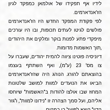
לידיו אף תפקידו של אולמאן כמפקד לגיון
הז'אנדארמים.
לפי פקודת המפקד החדש היו הז'אנדארמים
פולשים לגיטו לעתים תכופות, ובו היו עורכים
מיפקדי פתע לפנות בוקר ומלקים את היהודים
,תוך האשמות מדומות.
דיוניסיה פוטינו ציווה להמית יהודים, שעברו על
צו מס' 23 (ע"מ), ואף השתתף בעצמו
בהוצאתם להורג. הנוהג היה שהז'אנדארמים
הביאו את הנועדים למוות למושב שלטונות
המחוז שבו אולצו להודות ב"האשמות" שיוחסו
אליהם, ועל סמך הצהרה זו "נידונו למוות", ו"גזר
הדין" הוצא לפועל בו במקום.