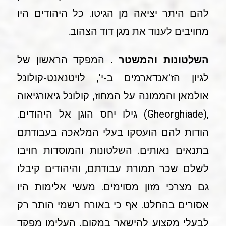
להם היתר יציאה מן הגיטו. כל היהודים היו
מחויבים לענוד את מגן דוד הצהוב.
השלטונות והמשטר .
המפקד הראשון של
לגיון הז'אנדארמים ב-י', לויטנאנט-קולונל
אולמאן והממונה על המחוז, קולונל גיאורגיאוה
,(Gheorghiade) גילו יחס הוגן אל היהודים.
הודות להם הועסקו בעלי המלאכה בעבודתם
בתנאים נאותים. השלטונות והמוסדות חויבו
לשלם שכר תמורת עבודתם, והיהודים קיבלו
גם מצרכי מזון מסוימים. מעשי אלימות היו
אסורים בהחלט. אף כי באורח רשמי הותר רק
לבעלי מקצוע להישאר במקום, העלימו מפקד