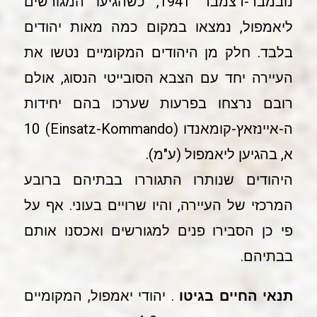
נובמבר-דצמבר 1941, כשהגיעו המגורשים
ליאמפול, נמצאו במקום כמה מאות יהודים
בלבד. חלק מן היהודים המקומיים נטשו את
העיירה יחד עם הצבא הסובייטי הנסוג, אולם
רובם נרצחו בפרעות שערכו בהם יחידות
ה-איינזאץ-קומאנדו (Einsatz-Kommando) 10
א, בהגיען ליאמפול (ע"מ).
היהודים שנותרו התגוררו בבתיהם ברובע
המרכזי של העיירה, והיו שרויים בעוני. אף על
פי כן הסבירו פנים למגורשים ואכסנו אותם
בבתיהם.
תנאי החיים בגיטו
. יהודי יאמפול, המקומיים