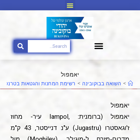
יאמפול
>
השואה בבוקובינה
>
רשימת המחנות והגטאות בטרנסניס
יאמפול
יאמפול (ברומנית: ,Iampol עיר- מחוז
ז'וגאסטרו (Jugastru) ע"נ דנייסטר, 43 ק"מ
מדרום-מזרח ל-מוגילב ,(Moghilev) מול