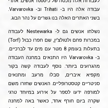
לעבודות אלה מכסה של כ-1000 אנשים. אתרי
עבודה אלה היו ב- Trihati וב- Varvarovka.
בשני האתרים האלה בנו גשרים על נהר הבוג.
נשלחו אנשים גם ל- Nestewarka לעבודה
במכרות פחם ולטולצ'ין, שם חפרו כבול (Torf)
בתעלות בעומק 8 מטר עם מים עד לברכיים.
ב- Varvarovka היו התנאים במחנה העבודה
מהגרועים ביותר. נוסף לעבודה קשה בקור
מקפיא איברים, סבלו מרעב ומתנאים
סניטריים קטסטרופליים. האנשים שחזרו משם
למורפה ידעו לספר על אירוע במיוחד טרגי
שקרה ביום חורף אחד, כאשר באה למחנה