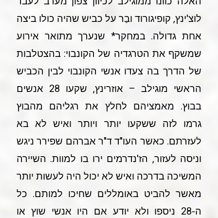
האלה כוונו ממוגילב לכיוון צפון מערב לעבר
לוצ'ינץ, קופיגורוד ובַר על כביש שהיה כולו ביצה
אחת גדולה. במחקר* שנערך מתואר אירוע
שמשקף את הטרגדיה של הקונבוי: בהצטלבות
של הדרך בה צעדו אנשי הקונבוי לבין הכביש
הראשי מוגילב – אוזרינץ, שקעו 28 אנשים
בבוץ. מאמציהם לחלץ את רגליהם מהבוץ
גרמו לזה ששקעו יותר ויותר ואיש לא בא
לעזרתם. כאשר העו"ד ד"ר אברהם שפירר ניגש
וניסה לעזור, הז'נדרמים ירו בו למוות. השיירה
המשיכה בדרכה ואיש לא יכול היה לעשות יותר
מאשר להביט באומללים שחיכו למותם. כל
ה-28 ניספו ולא יודע אם היו אנשי שוץ או