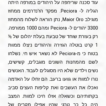
עוד סכנה שריחפה על היהודים במורפה היתה
הגליה ל- Peciora. מפקד הז'נדרמים ממחוז
מוגילב Maior Oro, נתן הוראה לשלוח מהמחוז
3300 יהודים ל- Peciora ומהם 1000 ממורפה.
רק בעזרת שוחד של טבעת בעלת יהלום של ½
1 קרט בוטלה הגזירה והיהודים ניצלו ממוות
בטוח כי מ-Peciora לא נשאר איש חי. נשלחו
לשם מהמחנות השונים מוגבלים, קשישים,
נשים וילדים שלא היו מסוגלים לעבוד. האנשים
נורו למוות או גוועו ברעב. הם זחלו על האדמה
ואכלו את העשבים ואת קליפות העצים סביב
בקתותיהם וכשאלה אזלו חיכו למוות. המצב
היה כל כך טרגי שהיו אפילו מקרים של