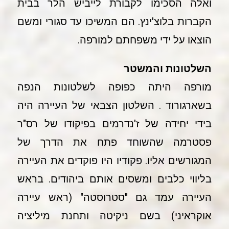
ואלה הסכימו לקבורת לייביש הלר בבית
הקברות בלוצ'ינץ. הם המשיכו עד סגורי ומשם
הוצאו על ידי משפחתם למורפה.
השלטונות והמשטר
מורפה היתה כפופה לשלטונות הנפה
בשארגורוד . השלטון הצבאי של העיירה היה
בידי יחידה של ז'נדרמים בפיקודו של רס"ר
פסטרמה שהשוחד פתח את הדרך של
המגורשים אליו. פקודיו היו פוקדים את העיירה
בליווי כלבים ומשסים אותם ביהודים. בראש
העיירה עמד גם "סטרוסטה" (ראש עיירה
אוקראיני) בשם ניקיטה ותחנת מיליציה