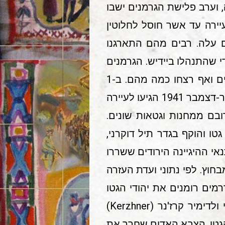
 וערב פלישת הגרמנים ישבו
בעיירה עד אשר חוסל לחלוטין
 עלה. רבים מהם התארגנו
י שהתנהלו ביידיש. הגרמנים
כבשו את מיאסטקובקה הגרמנים ב-21 ביולי 1941, וכמעט מיד החלו להתעלל ביהודים ואף רצחו כמה מהם. ב-1
בספטמבר 1941 צורפה מיאסטקובקה לתחום טרנסניסטריה שבשלטון רומניה. בנובמבר-דצמבר 1941 הגיעו לעיירה
Bessarab) ומבוקובינה (Bucovina), שנמלטו ברובם ממחנות וגטאות שונים.
ו והוקף בגדר תיל דוקרני,
ייה. בחורף 1941/42 הביאו הצפיפות ותנאי ההיגיינה הירודים ששררו
חוץ. לפי נתוני ועדת העזרה
 לפני נסיגתם ריכזו ז'נדרמים רומנים את יהודי הגטו
בבניין בית הסוהר ועמדו לחסל אותם, אך ברגע האחרון הופיע איש המחתרת היהודי ולדימיר קרז'נר (Kerzhner)
 הגטו. הצבא האדום שחרר את