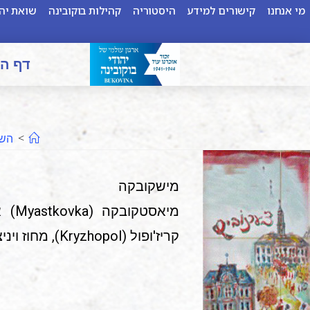
מי אנחנו
קישורים למידע
היסטוריה
קהילות בוקובינה
שואת יהו
דף ה
>
השו
מישקובקה
קריז'ופול (Kryzhopol), מחוז ויניצה (Vinnitsa), ברה"מ/אוקראינה מקום בזמן המלחמה: טרנסניסטריה, רומניה