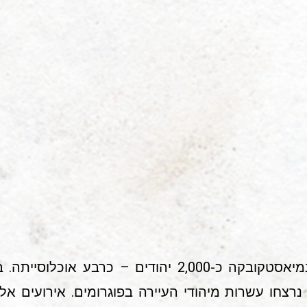
זרחים ברוסיה (1920-1918) נרצחו עשרות מיהודי העיירה בפוגרומים. אי