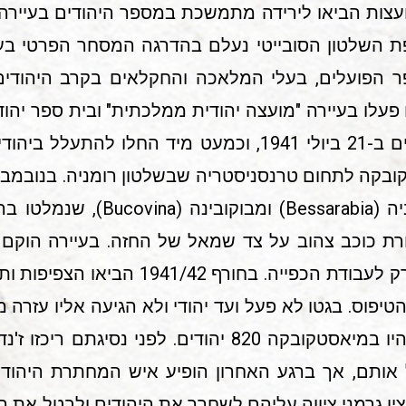
צות הביאו לירידה מתמשכת במספר היהודים בעיירה,
. בתקופת השלטון הסובייטי נעלם בהדרגה המסחר הפרטי 
ר הפועלים, בעלי המלאכה והחקלאים בקרב היהודים
עלו בעיירה "מועצה יהודית ממלכתית" ובית ספר יהוד
כ-200 מגורשים יהודים מבסרביה (ia
רת כוכב צהוב על צד שמאל של החזה. בעיירה הוקם גט
ויהודים הורשו לצאת ממנו אך ורק לעבודת הכפ
פוס. בגטו לא פעל ועד יהודי ולא הגיעה אליו עזרה מב
היהודי בבוקרשט, במרס 1943 היו במיאסטקובקה 820 יהודים.
צין גרמני ציווה עליהם לשחרר את היהודים ולבטל את