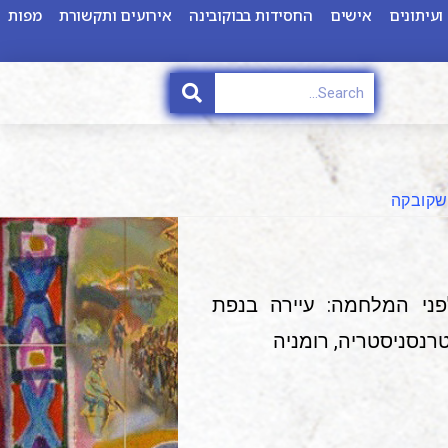
ועיתונים
אישים
החסידות בבוקובינה
אירועים ותקשורת
מפות
שקובקה
 אוקראינית: Myaskivka; היום: Gorodkovka מקום לפני המלחמה: עיירה בנפת