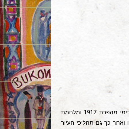
בתחילת המאה העשרים חיו במיאסטקובקה כ-2,000 יהודים – כרבע אוכלוסייתה. בימי מהפכת 1917 ומלחמת
רועים אלו ואחר כך גם תהליכי העיור