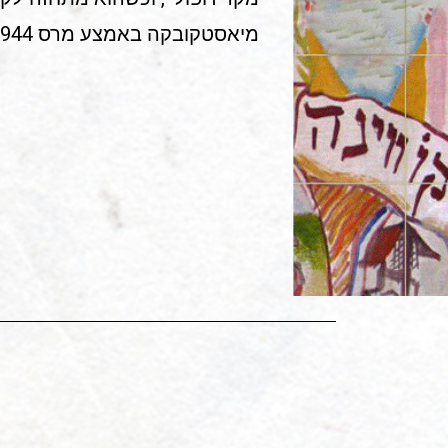
מיאסטקובקה באמצע מרס 1944. מקור: יד ושם