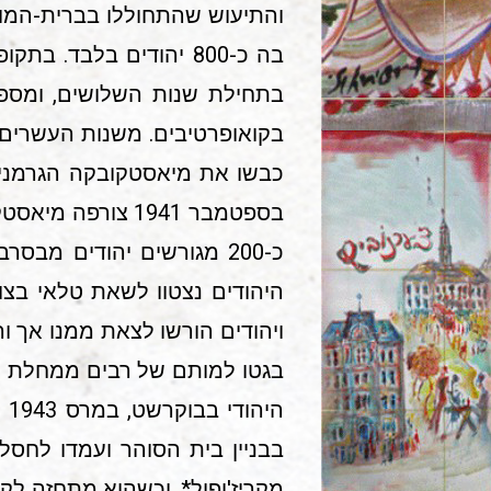
והתיעוש שהתחוללו בברית-המוע
בה כ-800 יהודים בלבד
בתחילת שנות השלושים, ומספ
בקואופרטיבים. משנות העשרים פ
היהודים נצטוו לשאת טלאי בצו
בגטו למותם של רבים ממחלת הטי
מקריז'ופול*, וכשהוא מתחזה לק