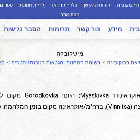
די בוקובינה
דורות ההמשך
גלריית וידאו
גלריית תמונות
ספרים 
מפת אתר
בית
מידע
צור קשר
תרומות
הסבר נגישות
מישקובקה
אה בבוקובינה
>
רשימת המחנות והגטאות בטרנסניסטריה
>
מי
מיאסטקובקה (Myastkovka)