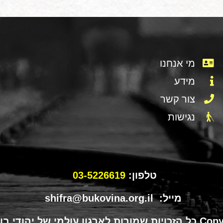
מי אנחנו
מידע
צור קשר
נגישות
טלפון:
03-5226619
מייל: shifra@bukovina.org.il