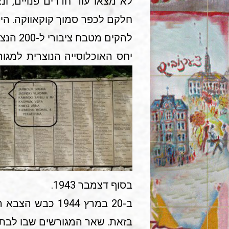
לא מצאו עוד חדרים פנויים, ונ
חלקם לכפר סמוך קוקאווקה. היה
להקים מטבח ציבורי ל-200 הנצרכים ביותר. כן הוקמה מרפאה שבה עבדו סאניטאר ורוקח. רופא לא היה במקום.
יחס האוכלוסייה הנוצרית למגור
בסוף דצמבר 1943.
ב-20 במרץ 1944
בזאת. שאר המגורשים שבו לבתי