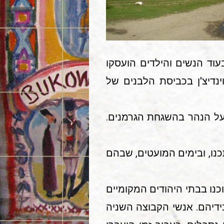
יער שבקרבת ז'מרינקה, כ70 ק"מ מנמרץ', בעוד הנשים והילדים הועסקו
דיצ'ן בכביסת הלבנים של
שר על הנהר בהשגחת הגרמנים.
כנו, ובימים המועטים, שבהם
נו בבתי היהודים המקומיים
ידיהם. אנשי הקבוצה השניה