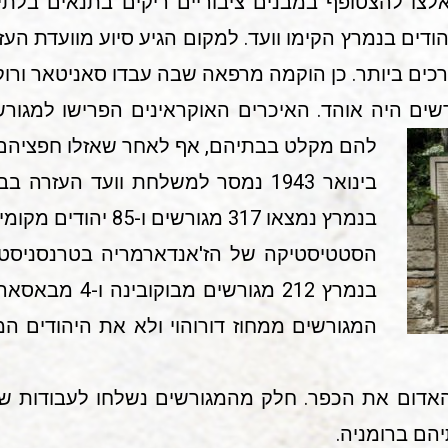
אלצו להצטופף במבנים ציבוריים ריקים בתנאים בלתי 
ודים בנמרץ הקימו וועד. למקום הגיע סיוע מוועדת ה
שים היה אוהד. האיכרים האוקראינים הפרישו למגורשי
להם מקלט בבתיהם, אף לאחר שאזלו חפציהם ש
בינואר 1943 נמסר למשלחת וועד העזר
בנמרץ נמצאו 317 מגורשים ו-85 יהודים מקומיים.
בנמרץ 212 מגורשי
המגורשים ממחוז דורוהוי ולא את היהודים המקו
 כבש הצבא האדום את הכפר. חלק מהמגורשים נשלחו לעבודות ש
הם ברומניה.