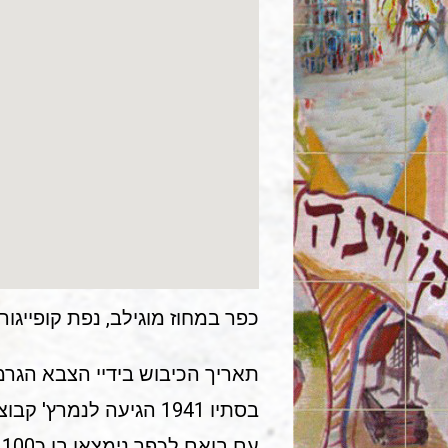
כפר במחוז מוגילב, נפת קופייגורוד, 8 ק"מ מלוצ'ינץ בדרך בינה לבין וינ
תאריך הכיבוש בידיי הצבא הגרמני-רומני: 20
בסתיו 1941 הגיעה לנמרץ' קבוצה בת 300 מגורשים שרוכזו קודם לכן במחנה מעבר במוגילב.
עם בואם לכפר נימצאו בו כ100 יהודים מקומיים.