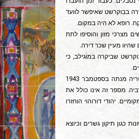
נסבלים. כעבור זמן הועברו
עזרה בבוקרשט שאיפשר לוועד
ם מצרכי מזון והוסיפו לתת
היוו מעיין שכר דירה.
ה בבוקרשט שביקרה במוגילב, כי
הסטטיסטיקה של הז'אנדארמריה בטרנסניסטריה מנתה בספטמבר 1943
ם מבוקובינה ו-4 מבאסארביה. מספר זה אינו כולל את
מיים. יהודי דורוהוי הוחזרו
ונות כגון תיקון גשרים וכיוצא