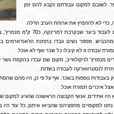
. לשובם למקום עבודתם נקבע להם זמן
, כדי לא להחמיץ את ארוחת הערב הדלה.
בחורף 1942/43 נשלחו הגברים לעבוד ב
הכביש. מספר נשים עבדו בתחנת הז'אנדארמים בוינ
מורת עבודה זו לא קיבלו כל שכר ואף לא אוכל.
מספר יהודים מנמרץ' לניקולאייב, מקום שם עבדו בהקמת ג
חרת לנסטרווארקה לעבודה בשדות.
ק בעבודות נוספות בשכר. אף על פי כן, היו מהם שהסת
 אצל איכרים תמורת אוכל.
היו אחידים. אנשי הקבוצה הראשונה שהגיע למקום שוכ
נתנו למקומיים מחפציהם שהביאו איתם, כל עוד היו ב