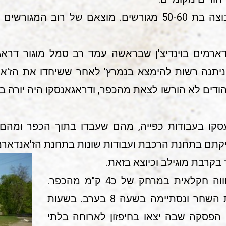
כעבור זמן מה הגיע לנמרץ' קבוצה בת 50-60 מגורשים. מוצאם ש
ארמים בוינדיצ'ן שבראשה עמד רב סמל מוגור דרא
 ניתנה רשות להימצא בנמרץ' לאחר ששיחדו את הז'א
הודים לא הורשו לצאת מהכפר, ודראגאנסקו היה יורה ב
עסקו בעבודות כפייה, מהם שעבדו בתוך הכפר ומהם
יקתם בתחנת הרכבת ועבודות שונות בתחנת הז'אנדארמי
 בקרבת מוגילב וכיוצא בזאת.
באביב 1942 נשלחו לעבוד בחווה חקלאית במרחק של כ4 ק"מ מהכפר.
העבודה בחווה החלה עם עלות השחר ונסתיימה בשעה 8 בערב. בשעות
 הפסקה שבה יצאו בחיפזון לארוחה בלתי