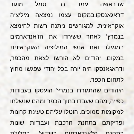
שבראשה עמד רב סמל מוגור
דראגאנסקו.במקום עצמו נמצאה מיליציה
אוקראינית. למגורשים ניתנה רשות להימצא
בנמרץ' לאחר ששיחדו את הז'אנדארמים
במוגילב ואת אנשי המיליציה האוקראינית
במקום. יהודים לא הורשו לצאת מהכפר,
ודראגאנסקו היה יורה בכל יהודי שפגשו מחוץ
לתחום הכפר.
היהודים שהתגוררו בנמרץ' הועסקו בעבודות
כפייה, מהם שעבדו בתוך הכפר ומהם שנשלחו
למקומות סמוכים. הוטלו עליהם טעינת קרונות
ופריקתם בתחנת הרכבת ועבודות שונות
בתחנת הז'אנדארמים בוינדיץ', בסלילת