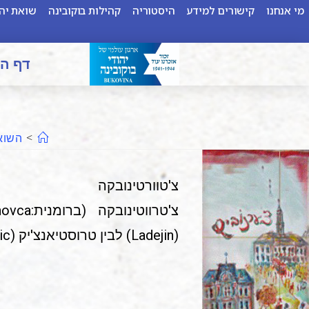
מי אנחנו
קישורים למידע
היסטוריה
קהילות בוקובינה
שואת יהו
דף ה
>
השוא
צ'טוורטינובקה
(Ladejin) לבין טרוסטיאנצ'יק (ostiancic),