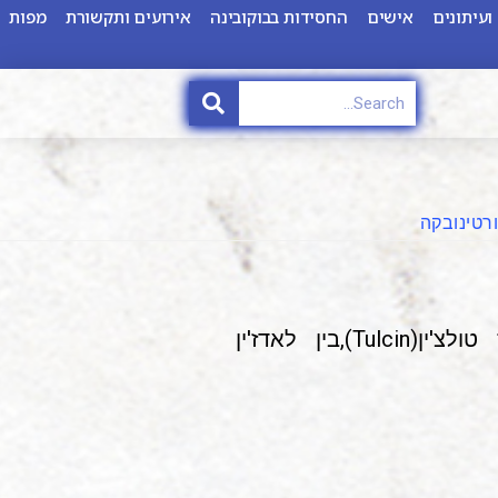
ועיתונים
אישים
החסידות בבוקובינה
אירועים ותקשורת
מפות
ורטינובקה
צ'טרווטינובקה (ברומנית:Cetvertinovca).ברוסית (Цетвертиновца )כפר במחוז טולצ'ין(Tulcin),בין לאדז'ין