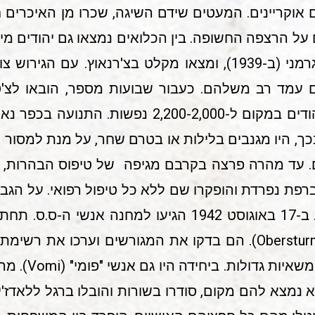
ל הרצפה החשופה. בין הכלואים נמצאו גם יהודים מיו
מגוריהם לאחר כיבושם בידי הגרמני (ב-1939), ומצאו מקלט בצ'רנא
עמד רב משלהם. כעבור שבועות מספר, הובאו לצ'ט
מגורשים, ועמם עלה מספר היהודים במקום ל-0-2,000
כך, היו מגנבים בלילות או בטרם שחר, על מנת למסור
ם. עד מהרה פרצה בקרבם מגיפה של טיפוס הבהרות, 
פת נפרדת והופקרו שם ללא כל טיפול רפואי. על הגבעה 
נוספו בו עשרות קברים חדשים. ב-17 באוגוסט 1942 הגיעו 
קריסטופל(Obersturmfuhrer Christophel). הם בדקו את המגורשים ו
הגיעה למקום יחי
נמצא להם מקום, סודרו בשורות והובלו ברגל ללאדז'ין,