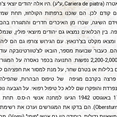
 שבועיים קודם לכן. הם שוכנו ברפתות הקולחוז, תחת ש
 בין הכלואים נמצאו גם יהודים מיוצאי פולין, שנמ
בושם בידי הגרמני (ב-1939), ומצאו מקלט בצ'רנאוץ. עם הגירוש צורפו 
. כעבור שבועות מספר, הובאו לצ'טוורטינובקה עוד
עלה מספר היהודים במקום ל-2,200-2,000 נפשות. התנועה בכפר נ
ם בלילות או בטרם שחר, על מנת למסור את חפציהם לא
פרצה בקרבם מגיפה של טיפוס הבהרות, שהפילה 
רדת והופקרו שם ללא כל טיפול רפואי. על הגבעה נוסד 
בו עשרות קברים חדשים. ב-17 באוגוסט 1942 הגיעו למחנה
קריסטופל(Obersturmfuhrer Christophel). הם בדקו את המגורשים ו
הגיעה למקום יחי