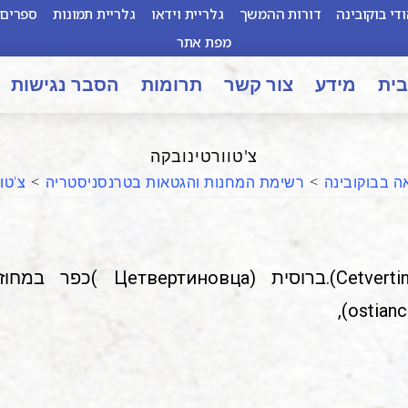
די בוקובינה
דורות ההמשך
גלריית וידאו
גלריית תמונות
ספרים 
מפת אתר
בית
מידע
צור קשר
תרומות
הסבר נגישות
צ'טוורטינובקה
ה בבוקובינה
>
רשימת המחנות והגטאות בטרנסניסטריה
>
צ'טו