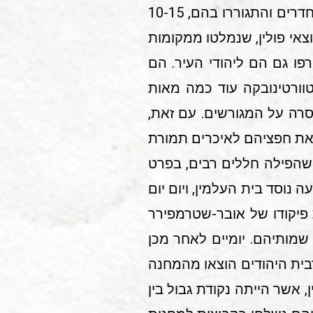
של ז'אנדארמים רומנים ושוטרים אוקריינים. המעטים שידם השיגה, שכרו מן האיכרים חדרים והתגוררו בהם, 10-15
צאי פולין, שנמלטו ממקומות
וץ. עם הגירוש צורפו גם הם ליהודי העיר. הם
וורטינובקה עוד כמה מאות
2,20 נפשות. התנועה בכפר נאסרה על המגורשים. עם זאת,
 את חפציהם לאיכרים תמורת
שהפילה חללים רבים, בפרט
נוסד בית העלמין, ויום יום
למחנה אנשי ה-ס.ס. תחת פיקודו של אובר-שטרמפירר
ערכו את רשימת שמותיהם. יומיים לאחר מכן
דת ס.ס. ועמם משאיות גדולות. ביחידה היו גם אנשי "פומי" (Vomi). מרבית היהודים הוצאו מהמחנה
 אשר הייתה נקודת גבול בין