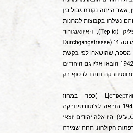
 אשר הייתה נקודת גבול בין
 והם נשלחו בקבוצות למחנות
העבודה הגרמניים, כגון בראלצלאב (Bratsiaw), מיכיילובקה (Michajlowca), טפליק (Teplic), ו-איוואנגורוד
(Iwangorod,ע"ע). מחנות אלו נמצאו על שתי גדות הבוג, לאורך הכביש "דורכגאנג-שטארסה 4" (Durchgangstrasse
 נותרו יהודים מספר, שהושארו לפי בקשת
המפקד הרומני של המחנה, בניהם כמה רופאים, מרפאי שיניים ורוקחים. בסוף אוגוסט 1942 הובאו אליו גם היהודים
 הוחזרו למקומם ב- 15 בספטמבר. ב-צ'טרווטינובקה נותרו לבסוף רק
צ'טרווטינובקה 3 ק"מ מנהר הבוג (ברומנית:Cetvertinovca).ברוסית(Цетвертиновца )כפר במחוז
טולצ'ין(Tulcin),בין לאדז'ין (Ladejin) לבין טרוסטיאנצ'יק(Trostiancic), בראשית יולי 1942 הובאה לצ'טוורטינובקה
שיירה שמנתה כ-1800יהודים, ממחנה המעבר קאריירה דה פיאטרה (Cariera de piatra.,ע"ע) .היו אלה יהודים יוצאי
 לכן. הם שוכנו ברפתות הקולחוז, תחת שמירה