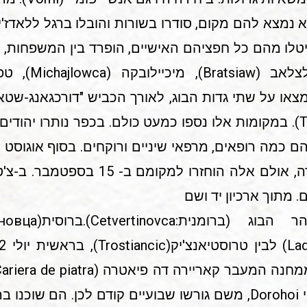
נמצא להם מקום, סודרו בשורות והובלו ברגל ללאדז'ין,
ניטלו מהם כל חפציהם האישיים, הופרד בין המשפחות,
4"") ונוהלו בידי ארגון "טוט" (Todt). במקומות אלו נספו כמעט כולם. בכפר
האחרונים מקאריירה דה פיאטרה, אולם אלה
 מתוך ארכיון יד ושם
צ'רנאוץ (Cernauti) ומחוז דורוהוי Dorohoi, משם גורשו שבועיים קודם