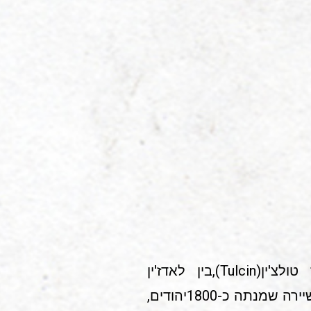
צ'טרווטינובקה (ברומנית:Cetvertinovca).ברוסית (Цетвертиновца )כפר במחוז טולצ'ין(Tulcin),בין לאדז'ין
(Ladejin) לבין טרוסטיאנצ'יק (ostiancic), בראשית יולי 1942 הובאה לצ'טוורטינובקה שיירה שמנתה כ-1800יהודים,