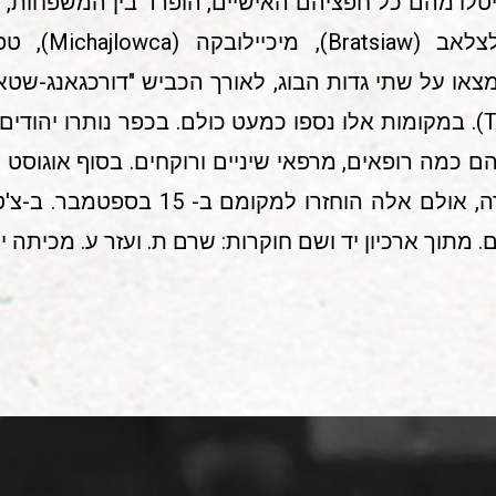
ניטלו מהם כל חפציהם האישיים, הופרד בין המשפחות,
4"") ונוהלו בידי ארגון "טוט" (Todt). במקומות אלו נספו כמעט כולם. בכפר
האחרונים מקאריירה דה פיאטרה, אולם אלה
 מתוך ארכיון יד ושם חוקרות: שרם ת. ועזר ע. מכיתה 