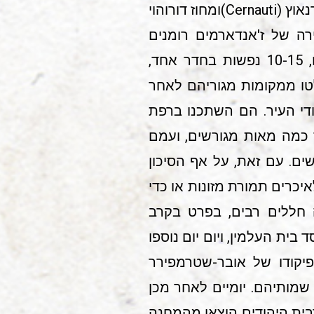
ממחנה המעבר קאריירה דה פיאטרה (Cariera de piatra.,ע"ע) .היו אלה יהודים יוצאי צ'רנאוץ (Cernauti)ומחוז דורוהוי
מירה של ז'אנדארמים רומנים
ושוטרים אוקריינים. המעטים שידם השיגה, שכרו מן האיכרים חדרים והתגוררו בהם, 10-15 נפשות בחדר אחד,
לטו ממקומות מגוריהם לאחר
גם הם ליהודי העיר. הם השתכנו ברפת
 כמה מאות מגורשים, ועמם
אסרה על המגורשים. עם זאת, על אף הסיכון
יכרים תמורת מזונות או כדי
חללים רבים, בפרט בקרב
בית העלמין, ויום יום נוספו
 אנשי ה-ס.ס. תחת פיקודו של אובר-שטרמפירר
ערכו את רשימת שמותיהם. יומיים לאחר מכן
דת ס.ס. ועמם משאיות גדולות. ביחידה היו גם אנשי "פומי" (Vomi). מרבית היהודים הוצאו מהמחנה