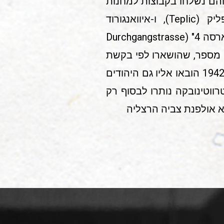
 והם נשלחו בקבוצות למחנות
העבודה הגרמניים, כגון בראלצלאב (Bratsiaw), מיכיילובקה (Michajlowca), טפליק (Teplic), ו-איוואנגורוד
(Iwangorod,ע"ע). מחנות אלו נמצאו על שתי גדות הבוג, לאורך הכביש "דורכגאנג-שטארסה 4" (Durchgangstrasse
 נותרו יהודים מספר, שהושארו לפי בקשת
המפקד הרומני של המחנה, בניהם כמה רופאים, מרפאי שיניים ורוקחים. בסוף אוגוסט 1942 הובאו אליו גם היהודים
 הוחזרו למקומם ב- 15 בספטמבר. ב-צ'טרווטינובקה נותרו לבסוף רק
יא אולפנת צביה הרצליה