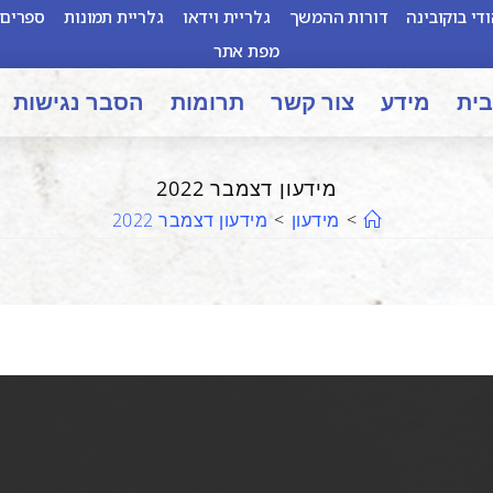
די בוקובינה
דורות ההמשך
גלריית וידאו
גלריית תמונות
ספרים 
מפת אתר
בית
מידע
צור קשר
תרומות
הסבר נגישות
מידעון דצמבר 2022
>
מידעון
>
מידעון דצמבר 2022