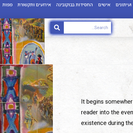
ועיתונים
אישים
החסידות בבוקובינה
אירועים ותקשורת
מפות
It begins somewher
reader into the even
existence during th