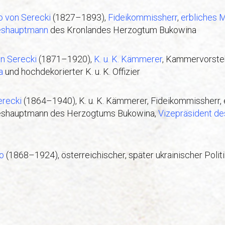
o von Serecki
(1827–1893),
Fideikommissherr
,
erbliches M
eshauptmann
des Kronlandes Herzogtum Bukowina
n Serecki
(1871–1920),
K. u. K. Kämmerer
, Kammervorste
a
und hochdekorierter K. u. K. Offizier
erecki
(1864–1940), K. u. K. Kämmerer, Fideikommissherr, 
eshauptmann des Herzogtums Bukowina,
Vizepräsident d
o
(1868–1924), österreichischer, später ukrainischer Poli