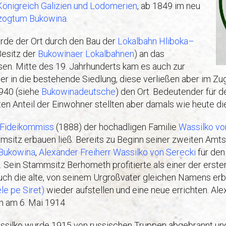
Königreich Galizien und Lodomerien
, ab 1849 im neu
zogtum Bukowina
.
de der Ort durch den Bau der
Lokalbahn Hliboka–
Besitz der
Bukowinaer Lokalbahnen
) an das
en. Mitte des 19. Jahrhunderts kam es auch zur
er in die bestehende Siedlung, diese verließen aber im Zu
940 (siehe
Bukowinadeutsche
) den Ort. Bedeutender für d
en Anteil der Einwohner stellten aber damals wie heute d
Fideikommiss
(1888) der hochadligen Familie
Wassilko vo
msitz erbauen ließ. Bereits zu Beginn seiner zweiten Amt
Bukowina
,
Alexander Freiherr Wassilko von Serecki
für den 
 Sein Stammsitz Berhometh profitierte als einer der erste
auch die alte, von seinem Urgroßvater gleichen Namens erb
le pe Siret)
wieder aufstellen und eine neue errichten. Al
h am 6. Mai 1914
ssilko wurde 1915 von russischen Truppen abgebrannt und