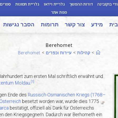
די בוקובינה
דורות ההמשך
גלריית וידאו
גלריית תמונות
ספרים 
מפת אתר
בית
מידע
צור קשר
תרומות
הסבר נגישות
Berehomet
>
קהילות
>
עיירות וכפרים
>
Berehomet
 Jahrhundert zum ersten Mal
schriftlich erwähnt und
[1]
tentum Moldau
.
gen Ende des
Russisch-Osmanischen Kriegs (1768–
Österreich
besetzt worden war, wurde dies 1775
arca
bestätigt, offiziell als Dank für Österreichs
hen den Kriegsgegnern. Dadurch war Berhometh ein