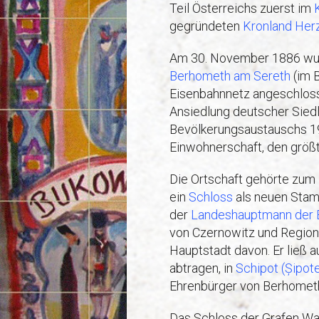
Teil Österreichs zuerst im
gegründeten
Kronland
Her
Am 30. November 1886 wur
Berhometh am Sereth
(im 
Eisenbahnnetz angeschloss
Ansiedlung deutscher Siedl
Bevölkerungsaustauschs 1
Einwohnerschaft, den größt
Die Ortschaft gehörte zum
ein
Schloss
als neuen Stam
der
Landeshauptmann der 
von Czernowitz und Region.
Hauptstadt davon. Er ließ 
abtragen, in
Schipot (Șipote
Ehrenbürger von Berhomet
Das Schloss der Grafen Wa