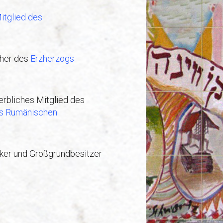
itglied des
her des
Erzherzogs
erbliches Mitglied des
es Rumänischen
tiker und Großgrundbesitzer