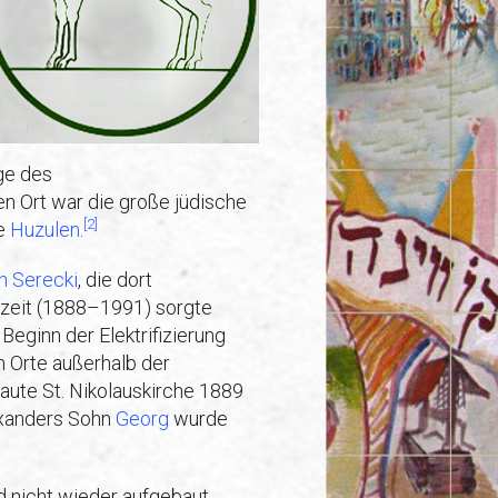
ge des
en Ort war die große jüdische
[2]
ie
Huzulen
.
n Serecki
, die dort
szeit (1888–1991) sorgte
Beginn der Elektrifizierung
n Orte außerhalb der
aute St. Nikolauskirche 1889
exanders Sohn
Georg
wurde
 nicht wieder aufgebaut.