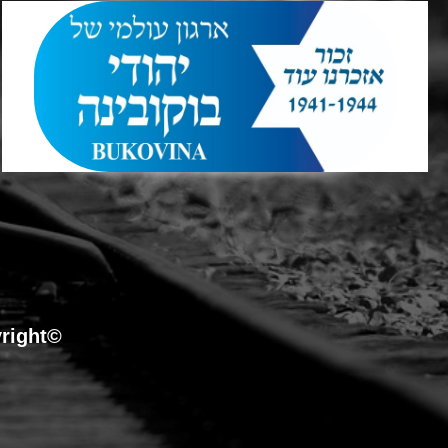
©Copyright כל הזכויות שמורות לארגון עולמי של יהודי בוקובינה