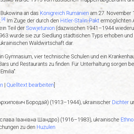
 Bukowina an das
Königreich Rumänien
am 27. November 1
[4]
.
Im Zuge der durch den
Hitler-Stalin-Pakt
ermöglichten 
ein Teil der
Sowjetunion
(dazwischen 1941–1944 wiederum 
 1963 wurde sie zur Siedlung städtischen Typs erhoben und 
krainischen Waldwirtschaft dar.
 ein Gymnasium, vier technische Schulen und ein Krankenha
Bars und Restaurants zu finden. Für Unterhaltung sorgen 
Emilia".
en
|
Quelltext bearbeiten
]
 Архипович Бородай) (1913–1944), ukrainischer
Dichter
u
слава Іванівна Шандро) (1916–1983), ukrainische
Ethno
uchungen zu den
Huzulen