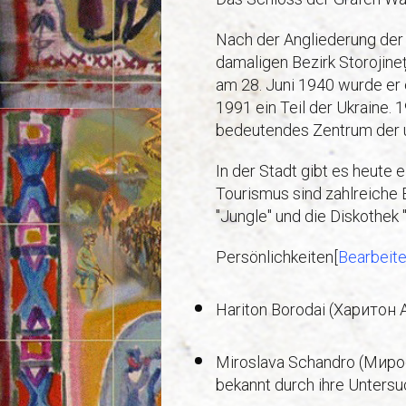
Nach der Angliederung der
damaligen Bezirk Storojineț
am 28. Juni 1940 wurde er 
1991 ein Teil der Ukraine.
bedeutendes Zentrum der u
In der Stadt gibt es heute
Tourismus sind zahlreiche 
"Jungle" und die Diskothek "
Persönlichkeiten
[
Bearbeit
Hariton Borodai (Харитон
Miroslava Schandro (Миро
bekannt durch ihre Unters