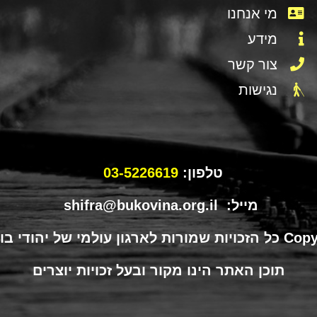
מי אנחנו
מידע
צור קשר
נגישות
טלפון:
03-5226619
מייל: shifra@bukovina.org.il
תוכן האתר הינו מקור ובעל זכויות יוצרים