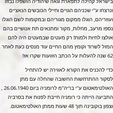
בישראל קהילה לתפארת וגאה שיהודיה הושפלו נבזזו
ונרצחו ע"י שכניהם הגויים וחיילי הכובשים הנאציים
ועוזריהם, הוגלו ממקום מגוריהם ובמקומות לשם הוגלו
נספו מרעב, מחלות, מקור ומתנאים תת אנושיים בהם
אולצו לחיות ולמות! רק מעטים שבמעטים היה להם
המזל לשרוד וקומץ מהם החיים עוד מנסים כעת לאחר
62 שנה להעלות על הכתב הזוועות שקרו אז!
כדי להכניס את הקורא לאווירה יש להתחיל
לסקור ההתרחשות החשובה שהחלה עם מתן
האולטימאטום ע"י בריה"מ לרומניה ביום 26.06.1940 ,
התביעה הייתה כי רומניה חייבת לפנות את בסרביה
וצפון בוקובינה תוך 48 שעות ממתן האולטימאטום.