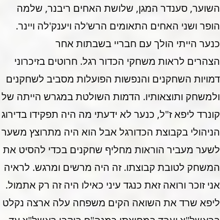
השוער, סענדר המגן, שלושת האחים ריבנר, שלמה
הופר ושני האחים התאומים הרש'לה ויענק'לה ויינר.
כנער הייתי הולך עם חבריי בשבתות אחר
הצהרים לראות משחקי הכדור רגל. חרוטים בזיכרוני
דמויות השחקנים והנפשות הפועלות מסביב לשחקנים
ולמשחק ותוצאותיו. הדמות השולטת במגרש הייתה של
קונרד ליפא ז"ל, כנער לא ידעתי מה היה תפקידו בדירוג
הניהולי בקבוצת הכדורגל אבל הוא היה מתרוצץ משער
לשער מעביר הוראות מחליף שחקנים בכדי להסיט את
המשחק לטובת קבוצתו. זה היה מרשים ומרגש. לראיה
אני זוכר ורואה זאת כנגד עיני כאילו היה זה רק אתמול.
ליפא שרד את השואה הקים משפחה עלה ארצה נקלט