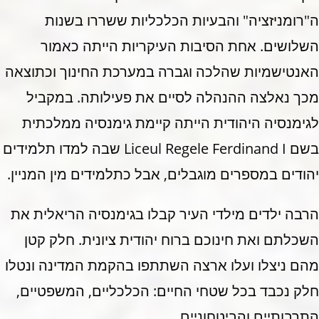
ה"רומניזציה" והבעיות הכלכליות ששררו בשנות
השלושים. אחת הסיבות העיקריות הייתה כאמור
האנטישמיות שהלכה וגברה במערכת החינוך וכתוצאה
מכך נאלצה ההנהלה לסיים את פעילותה. במקביל
לגימנסיה היהודית הייתה קיימת גימנסיה ממלכתית
בשם Liceul Regele Ferdinand I שבה למדו תלמידים
יהודים במספרים מוגבלים, אבל כתלמידים מין המניין.
הרבה ילדים מילדי העיר קבלו בגימנסיה הריאלית את
השכלתם ואת חינוכם ברוח יהודית ציונית. חלק קטן
מהם ניצלו ועלו ארצה השתתפו בהקמת המדינה ונטלו
חלק נכבד בכל שטחי החיים: הכלכליים, המשפטיים,
התרבותיים והביטחוניים.