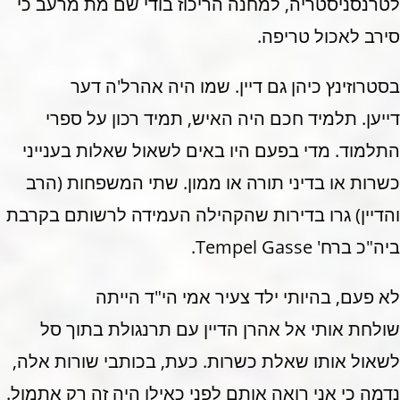
לטרנסניסטריה, למחנה הריכוז בודי שם מת מרעב כי
סירב לאכול טריפה.
בסטרוזינץ כיהן גם דיין. שמו היה אהרל'ה דער
דייען. תלמיד חכם היה האיש, תמיד רכון על ספרי
התלמוד. מדי בפעם היו באים לשאול שאלות בענייני
כשרות או בדיני תורה או ממון. שתי המשפחות (הרב
והדיין) גרו בדירות שהקהילה העמידה לרשותם בקרבת
ביה"כ ברח' Tempel Gasse.
לא פעם, בהיותי ילד צעיר אמי הי"ד הייתה
שולחת אותי אל אהרן הדיין עם תרנגולת בתוך סל
לשאול אותו שאלת כשרות. כעת, בכותבי שורות אלה,
נדמה כי אני רואה אותם לפני כאילו היה זה רק אתמול.