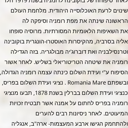
לאחר סיפוחה של בוקובינה לרומניה בשנת 1919 חלו
שינוים לרעת האוכלוסייה היהודית. מלחמת העולם
הראשונה שינתה את מפת רומניה וסיפקה לה
את השאיפות הלאומיות המסורתיות. מרוסיה סופחו
אליה בסרביה, מהקיסרות האוסטרו-הונגרית בוקובינה
וטרנסילבניה ואת דוברוג'יה מבולגריה. בזה הגדילה
רומניה את שיטחה הטריטוריאלי בשליש. לאחר אשור
הסיפוח ע"י ועידת השלום כינתה עצמה רומניה הגדולה,
ובשפתם Romania Mare . נציגי ועידת השלום בפריס,
כנציגי ועידת השלום בברלין בשנת 1878, תבעו מנציגי
רומניה בפריס לחתום על אמנה אשר תבטיח זכויות
המיעוטים. לאחר ניסיונות רבים להערים
ולהתחמק הגישו ארבע המעצמות- ארה"ב, אנגליה