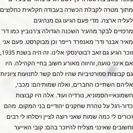
מתוך מטרה לקבלת הכשרה בעבודה חקלאית כחלוצים
לעליה ארצה. מדי פעם הגיעו גם מנהיגים
מרכזיים לבקר מהעיר השכנה הגדולה צ'רנוביץ כמו דר'
מאיר אבנר ודר' מאנפרד רייפר וכן מבוקרסט. פעם אני
זוכר הגיע גם זאב ז'בוטינסקי אלינו. זה היה בשנת 1935,
אם אינני טועה, והיווה מאורע חשוב בחיי הקהילה. היו
גם קבוצות ספורטיביות שהיו להם קשר לתנועות ציוניות
אליהם השתייכו החברים, ואלה שמותיהם: מכבי,
חשמונאי=הסמוניא, נורדיה ועוד. אלה היו קבוצות
כדור-רגל על טהרת שחקנים יהודיים בני המקום. מהם
זכורים לי כמה שמות שאני רוצה לציין ויסלחו לי רבים
וחשובים שאינני מצליח להיזכר בהם: קובי האייער