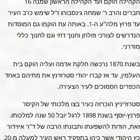
הקהילה הוקם ועד הקהילה הראשון שמנה 16
חברים והרב ר' שמחה גינסבורג ז"ל שימש כרב העיר
עד פרוץ מלה"ע ה-1. באותה עת הוקמו גם המוסדות
הנדרשים לצורכי פולחן וחנוך דתי וגם לחנוך כללי
מודרני.
בשנת 1870 נרכשה חלקת אדמה ועליה הוקם בית
העלמין, עד אז קברו יהודי סטרוזינץ את מתיהם באחד
הכפרים הסמוכים לעיר הצעירה.
סטרוז'יניץ הוכרזה כעיר בצו מלכותי של הקיסר
פרנץ-יוסף בשנת 1898 לרגל יובל 50 שנה למלכותו.
זאת, הודות להשפעתו ותבונתו הרבה של ד"ר איזידור
כץ היהודי אשר כיהן בתפקיד ראש העיר למעלה מ-20