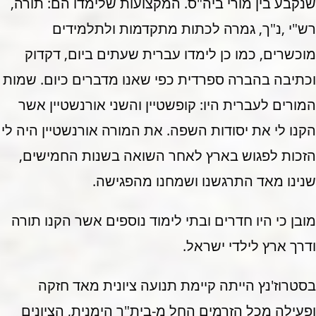
שנקבע בין מורי ביה"ס. המקצועות שלימדו הם: תורה,
רש"י ,נ"ך, גמרה לכתות מתקדמות ולתלמידים
מוכשרים, כמו כן לימדו עברית שעתים ביום, דקדוק
וכתיבה בהברה ספרדית כפי שאנו מדברים כיום. שמות
המורים לעברית היו: קופשטיין והשני אורנשטיין אשר
הקנו לי את יסודות השפה. את המורה אורנשטיין היה לי
הזכות לפגוש בארץ לאחר השואה בשנות החמישים,
שנינו מאד התרגשנו ושמחנו מהפגישה.
מובן כי היו חדרים ובתי לימוד נוספים אשר הקנו תורה
ודרך ארץ לילדי ישראל.
בסטרוז'נץ הייתה קיימת תנועה ציונית מאד חזקה
ופעילה מכל הזרמים החל מ-בית"ר הימנית, הציונים