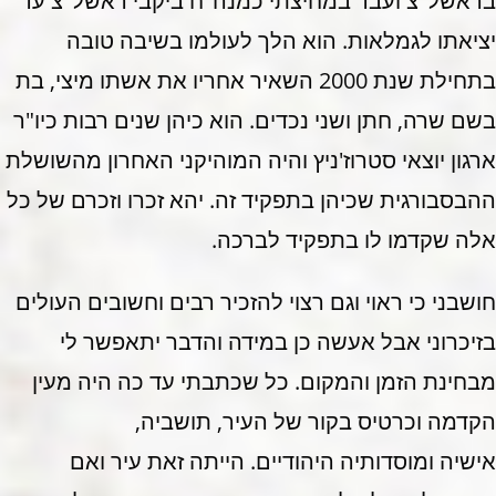
בראשל"צ ועבד במחיצתי כמנה"ח ביקבי ראשל"צ עד
יציאתו לגמלאות. הוא הלך לעולמו בשיבה טובה
בתחילת שנת 2000 השאיר אחריו את אשתו מיצי, בת
בשם שרה, חתן ושני נכדים. הוא כיהן שנים רבות כיו"ר
ארגון יוצאי סטרוז'ניץ והיה המוהיקני האחרון מהשושלת
ההבסבורגית שכיהן בתפקיד זה. יהא זכרו וזכרם של כל
אלה שקדמו לו בתפקיד לברכה.
חושבני כי ראוי וגם רצוי להזכיר רבים וחשובים העולים
בזיכרוני אבל אעשה כן במידה והדבר יתאפשר לי
מבחינת הזמן והמקום. כל שכתבתי עד כה היה מעין
הקדמה וכרטיס בקור של העיר, תושביה,
אישיה ומוסדותיה היהודיים. הייתה זאת עיר ואם