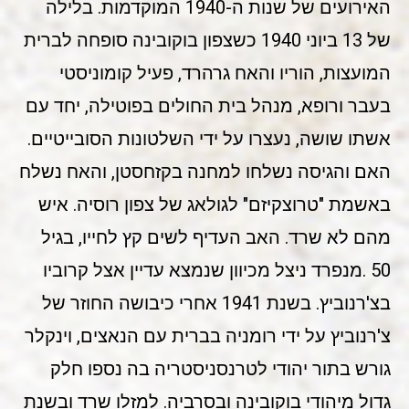
האירועים של שנות ה-1940 המוקדמות. בלילה
של 13 ביוני 1940 כשצפון בוקובינה סופחה לברית
המועצות, הוריו והאח גרהרד, פעיל קומוניסטי
בעבר ורופא, מנהל בית החולים בפוטילה, יחד עם
אשתו שושה, נעצרו על ידי השלטונות הסובייטיים.
האם והגיסה נשלחו למחנה בקזחסטן, והאח נשלח
באשמת "טרוצקיזם" לגולאג של צפון רוסיה. איש
מהם לא שרד. האב העדיף לשים קץ לחייו, בגיל
50 .מנפרד ניצל מכיוון שנמצא עדיין אצל קרוביו
בצ'רנוביץ. בשנת 1941 אחרי כיבושה החוזר של
צ'רנוביץ על ידי רומניה בברית עם הנאצים, וינקלר
גורש בתור יהודי לטרנסניסטריה בה נספו חלק
גדול מיהודי בוקובינה ובסרביה. למזלו שרד ובשנת