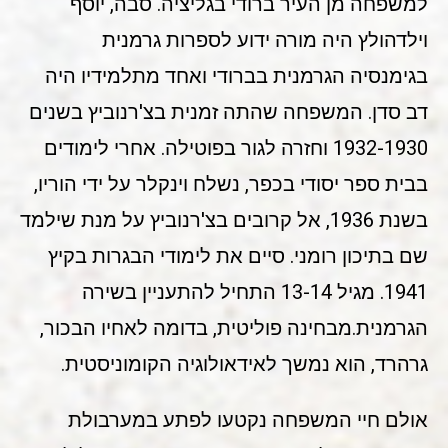
למשפחה מן העיר ברודי בגליציה. סבה, יוסף
וילדהולץ היה מורה ידוע לספרות גרמנית
בגימנסיה הגרמנית בברודי ואחד מתלמידיו היה
דב סדן. המשפחה שהתה זמנית בצ'רנוביץ בשנים
1932-1930 וחזרה לגור בפוטילה. אחרי לימודים
בבית ספר יסודי בכפר, נשלח וינקלר על ידי הוריו,
בשנת 1936, אל קרובים בצ'רנוביץ על מנת שילמד
שם בתיכון רומני. סיים את לימודי הבגרות בקיץ
1941. מגיל 13-14 התחיל להתעניין בשירה
הגרמנית.מבחינה פוליטית, בדומה לאחיו הבכור,
גרהרד, הוא נמשך לאידאולוגיה הקומוניסטית.
אולם חיי המשפחה נקטעו לפתע במערבולת