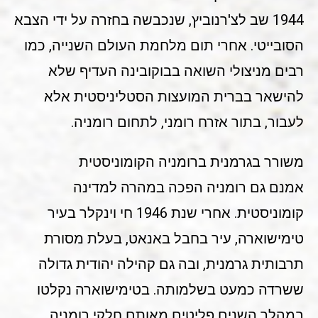
1944 שב לצ'רנוביץ, שנכבשה בחזרה על ידי הצבא
הסובייטי. אחרי תום מלחמת העולם השנייה, כמו
רבים מניצולי השואה בבוקובינה העדיף שלא
להישאר בברית המועצות הסטליניסטית אלא
לעבור, בתור אזרח רומני, לתחום רומניה.
משורר בגרמנית ברומניה הקומוניסטית
אמנם גם רומניה הפכה במהרה למדינה
קומוניסטית. אחרי שנת 1946 חי וינקלר בעיר
טימישוארה, עיר בחבל באנאט, בעלת מסורת
תרבותית גרמנית, ובה גם קהילה יהודית גדולה
ששרדה כמעט בשלמותה. בטימישוארה נקלטו
במהלך השנים פליטים מאותם חלקי רומניה